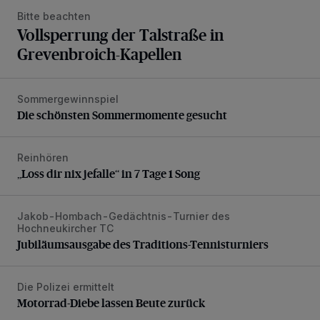
Bitte beachten
Vollsperrung der Talstraße in
Grevenbroich-Kapellen
Sommergewinnspiel
Die schönsten Sommermomente gesucht
Die schönsten Sommermomente gesucht
Reinhören
„Loss dir nix jefalle“ in 7 Tage 1 Song
„Loss dir nix jefalle“ in 7 Tage 1 Song
Jakob-Hombach-Gedächtnis-Turnier des
Jubiläumsausgabe des Traditions-Tennisturniers
Hochneukircher TC
Jubiläumsausgabe des Traditions-Tennisturniers
Die Polizei ermittelt
Motorrad-Diebe lassen Beute zurück
Motorrad-Diebe lassen Beute zurück