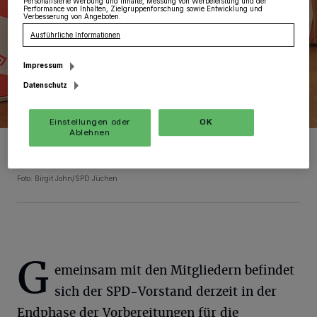
Personalisierte Werbung und Inhalte, Messung von Werbeleistung und der
Performance von Inhalten, Zielgruppenforschung sowie Entwicklung und
Verbesserung von Angeboten.
Ausführliche Informationen
Impressum
Datenschutz
Einstellungen oder
OK
Ablehnen
Der neu gewählte Vorstand des SPD-Ortsvereins mit der
Doppelspitze Norbert John und Anna Aretz (vorne Mitte), rechts
neben ihnen der SPD-Bürgermeisterkandidat Philipp Sieben.
Foto: Birgit John/SPD Jüchen
G
emeinsam mit den Mitgliedern befindet
sich der SPD-Vorstand derzeit in der
Endphase der Vorbereitungen für die