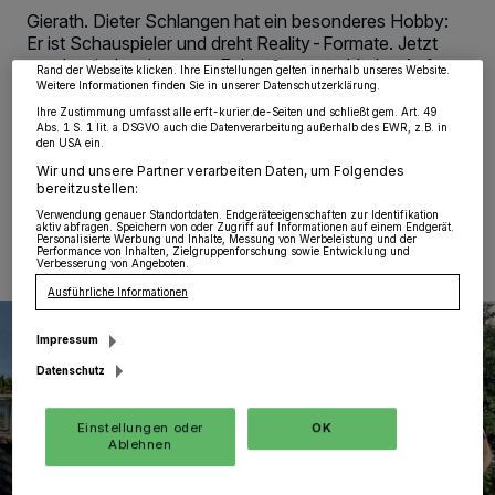
Zwecke. Wenn Tracker deaktiviert sind, sind manche Inhalte und Anzeigen
Gierath. Dieter Schlangen hat ein besonderes Hobby:
möglicherweise nicht mehr so relevant für Sie. Sie können dieses Menü jederzeit
Er ist Schauspieler und dreht Reality-Formate. Jetzt
wieder aufrufen, um Ihre Einstellungen zu ändern oder Ihre Einwilligung zu
widerrufen, indem Sie auf den Link Einstellungen oder Ablehnen am unteren
wurde wieder eine neue Folge ausgestrahlt. In „Auf
Rand der Webseite klicken. Ihre Einstellungen gelten innerhalb unseres Website.
Streife“ durfte Schlangen diesmal sogar eine keine
Weitere Informationen finden Sie in unserer Datenschutzerklärung.
Hauptrolle übernehmen.
Ihre Zustimmung umfasst alle erft-kurier.de-Seiten und schließt gem. Art. 49
Abs. 1 S. 1 lit. a DSGVO auch die Datenverarbeitung außerhalb des EWR, z.B. in
den USA ein.
Wir und unsere Partner verarbeiten Daten, um Folgendes
bereitzustellen:
07.01.2022 , 10:41 Uhr
Eine Minute Lesezeit
Verwendung genauer Standortdaten. Endgeräteeigenschaften zur Identifikation
aktiv abfragen. Speichern von oder Zugriff auf Informationen auf einem Endgerät.
Personalisierte Werbung und Inhalte, Messung von Werbeleistung und der
Performance von Inhalten, Zielgruppenforschung sowie Entwicklung und
Verbesserung von Angeboten.
Ausführliche Informationen
Impressum
Datenschutz
Einstellungen oder
OK
Ablehnen