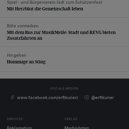
Spiel- und Bürgerverein lädt zum Schützenfest
Mit Herzblut die Gemeinschaft leben
Mit Herzblut die Gemeinschaft leben
Bitte vormerken
Mit dem Bus zur MusikMeile: Stadt und REVG bieten Zusat
Mit dem Bus zur MusikMeile: Stadt und REVG bieten
Zusatzfahrten an
Hingehen
Hommage an Sting
Hommage an Sting
SOZIALE MEDIEN
www.facebook.com/erftkurier/
@erftkurier
SERVICES
VERLAG
Reklamation
Mediadaten