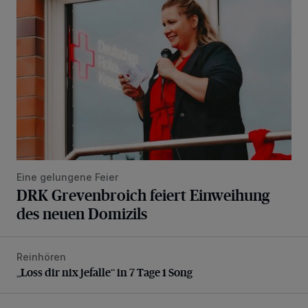
Eine gelungene Feier
DRK Grevenbroich feiert Einweihung
des neuen Domizils
Reinhören
„Loss dir nix jefalle“ in 7 Tage 1 Song
„Loss dir nix jefalle“ in 7 Tage 1 Song