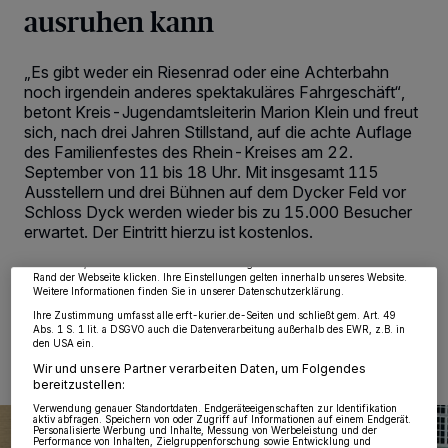
ausruhen kann
„Es gibt weder ein Riesenrad oder eine Achterbahn
noch irgendein anderes spektakuläres Fahrgeschäft“,
betont Kreis-Jugendamtsleiterin Marion Klein und freut
sich, nach drei Jahren Stillstand, auf die achte Auflage
des Familienfestes des Rhein-Kreises am 22.
Wir und unsere
218
-Partner speichern und greifen auf personenbezogene Daten
September von 11 bis 18 Uhr. Mit insgesamt 115
wie Browserdaten oder eindeutige Kennungen auf Ihrem Gerät zu. Durch Auswahl
Ausstellern und drei Bühnen auf dem Dycker Feld vor
von OK aktivieren Sie Tracking-Technologien für die unter „Wir und unsere
Partner verarbeiten Daten, um Ihnen Dienste bereitzustellen“ aufgeführten
Schloss Dyck werden wieder bis zu 15.000 Besucher
Zwecke. Wenn Tracker deaktiviert sind, sind manche Inhalte und Anzeigen
erwartet. Der Eintritt hierzu ist kostenlos.
möglicherweise nicht mehr so relevant für Sie. Sie können dieses Menü jederzeit
wieder aufrufen, um Ihre Einstellungen zu ändern oder Ihre Einwilligung zu
widerrufen, indem Sie auf den Link Einstellungen oder Ablehnen am unteren
Rand der Webseite klicken. Ihre Einstellungen gelten innerhalb unseres Website.
Weitere Informationen finden Sie in unserer Datenschutzerklärung.
12.09.2019 , 09:42 Uhr
2 Minuten Lesezeit
Ihre Zustimmung umfasst alle erft-kurier.de-Seiten und schließt gem. Art. 49
Abs. 1 S. 1 lit. a DSGVO auch die Datenverarbeitung außerhalb des EWR, z.B. in
den USA ein.
Wir und unsere Partner verarbeiten Daten, um Folgendes
bereitzustellen:
Verwendung genauer Standortdaten. Endgeräteeigenschaften zur Identifikation
aktiv abfragen. Speichern von oder Zugriff auf Informationen auf einem Endgerät.
Personalisierte Werbung und Inhalte, Messung von Werbeleistung und der
Performance von Inhalten, Zielgruppenforschung sowie Entwicklung und