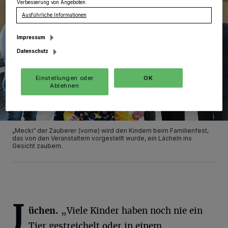
Verbesserung von Angeboten.
Ausführliche Informationen
Impressum
Datenschutz
Einstellungen oder
OK
Ablehnen
„Mecki“ der Zauberer (vorne) wird den Kindern beim Familienfest,
das von den Veranstaltern vorgestellt wurde, ein Lächeln ins
Gesicht zaubern.
J
üchen.
„Viele Kinder haben noch nie ein
Tier gestreichelt oder in einem