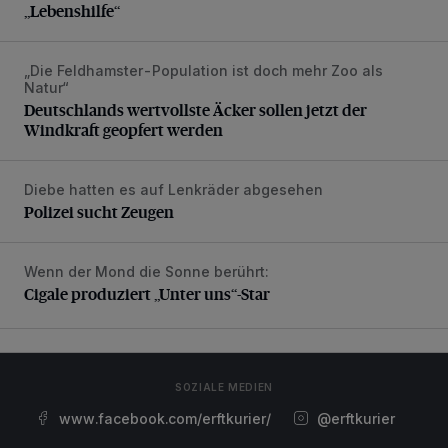
„Lebenshilfe“
„Die Feldhamster-Population ist doch mehr Zoo als
Deutschlands wertvollste Äcker sollen jetzt der Windkraft 
Natur“
Deutschlands wertvollste Äcker sollen jetzt der
Windkraft geopfert werden
Diebe hatten es auf Lenkräder abgesehen
Polizei sucht Zeugen
Polizei sucht Zeugen
Wenn der Mond die Sonne berührt:
Cigale produziert „Unter uns“-Star
Cigale produziert „Unter uns“-Star
SOZIALE MEDIEN
www.facebook.com/erftkurier/
@erftkurier