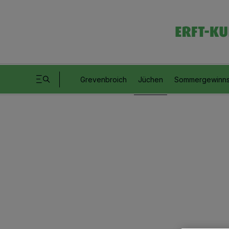
Grevenbroich
Jüchen
Sommergewinns