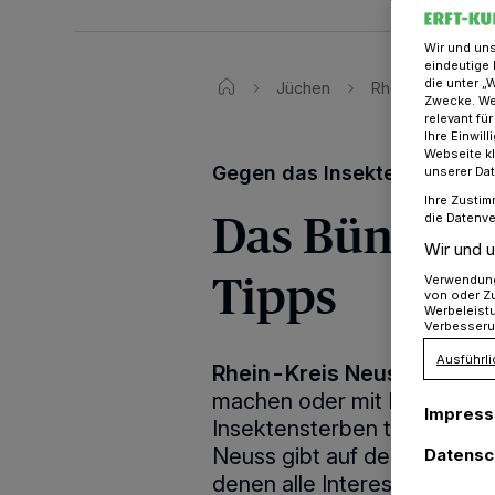
Wir und un
eindeutige 
die unter „
Jüchen
Rhein-Kreis Neus
Zwecke. Wen
relevant fü
Ihre Einwil
Webseite kl
Gegen das Insektensterben
unserer Da
Ihre Zustim
Das Bündnis 
die Datenve
Wir und u
Tipps
Verwendung 
von oder Zu
Werbeleist
Verbesseru
Ausführli
Rhein-Kreis Neuss
·
Vorgär
machen oder mit Dächer- 
Impres
Insektensterben tun: Das Ak
Neuss gibt auf der Internetse
Datensc
denen alle Interessierten e