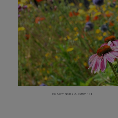
Foto: GettyImages-2159904444