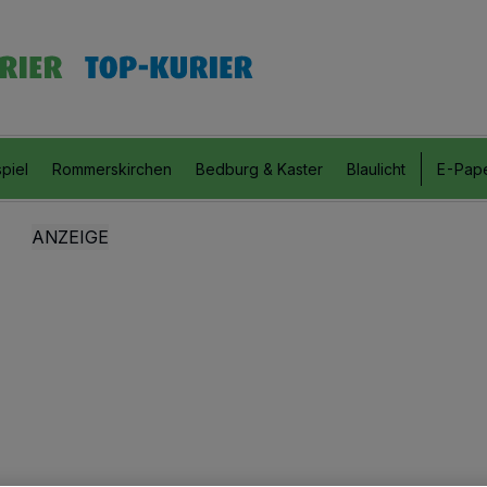
piel
Rommerskirchen
Bedburg & Kaster
Blaulicht
E-Pap