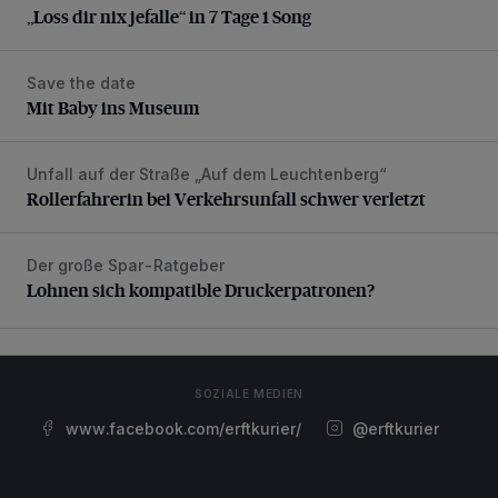
„Loss dir nix jefalle“ in 7 Tage 1 Song
Save the date
Mit Baby ins Museum
Mit Baby ins Museum
Unfall auf der Straße „Auf dem Leuchtenberg“
Rollerfahrerin bei Verkehrsunfall schwer verletzt
Rollerfahrerin bei Verkehrsunfall schwer verletzt
Der große Spar-Ratgeber
Lohnen sich kompatible Druckerpatronen?
Lohnen sich kompatible Druckerpatronen?
SOZIALE MEDIEN
www.facebook.com/erftkurier/
@erftkurier