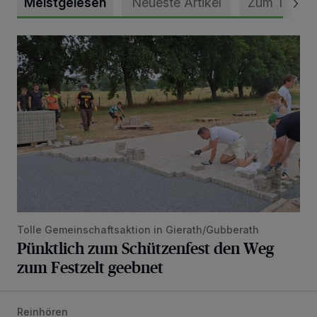
Meistgelesen
Neueste Artikel
Zum Thema
Pünktlich zum Schützenfest den Weg zum Festzelt geebne
Tolle Gemeinschaftsaktion in Gierath/Gubberath
Pünktlich zum Schützenfest den Weg
zum Festzelt geebnet
Reinhören
„Loss dir nix jefalle“ in 7 Tage 1 Song