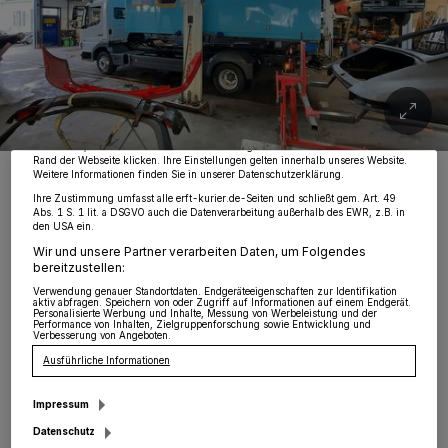
Wir und unsere
218
-Partner speichern und greifen auf personenbezogene Daten
wie Browserdaten oder eindeutige Kennungen auf Ihrem Gerät zu. Durch Auswahl
von OK aktivieren Sie Tracking-Technologien für die unter „Wir und unsere
Partner verarbeiten Daten, um Ihnen Dienste bereitzustellen“ aufgeführten
Zwecke. Wenn Tracker deaktiviert sind, sind manche Inhalte und Anzeigen
möglicherweise nicht mehr so relevant für Sie. Sie können dieses Menü jederzeit
wieder aufrufen, um Ihre Einstellungen zu ändern oder Ihre Einwilligung zu
widerrufen, indem Sie auf den Link Einstellungen oder Ablehnen am unteren
Rand der Webseite klicken. Ihre Einstellungen gelten innerhalb unseres Website.
Der „Bläuling“ in der Ansteler Werkstatt.
Weitere Informationen finden Sie in unserer Datenschutzerklärung.
Foto: Dreßen
Ihre Zustimmung umfasst alle erft-kurier.de-Seiten und schließt gem. Art. 49
Abs. 1 S. 1 lit. a DSGVO auch die Datenverarbeitung außerhalb des EWR, z.B. in
den USA ein.
Wir und unsere Partner verarbeiten Daten, um Folgendes
bereitzustellen:
Verwendung genauer Standortdaten. Endgeräteeigenschaften zur Identifikation
E
aktiv abfragen. Speichern von oder Zugriff auf Informationen auf einem Endgerät.
Personalisierte Werbung und Inhalte, Messung von Werbeleistung und der
s war eine komplizierte Operation am
Performance von Inhalten, Zielgruppenforschung sowie Entwicklung und
Verbesserung von Angeboten.
Lkw-Oldtimer, den die Ansteler
Ausführliche Informationen
Werkstatt Poggel nach monatelanger Planung
Impressum
vollführte. Meister Wolfgang Poggel: „Wir
Datenschutz
betreuen den Oldtimer seit vielen Jahren. Nun