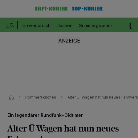
Grevenbroich
Jüchen
Sommergewinnspiel
Romm
Rommerskirchen
Alter Ü-Wagen hat nun neues Fahrwerk
Ein legendärer Rundfunk-Oldtimer
Alter Ü-Wagen hat nun neues