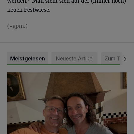
werden.“ Man sieht sich auf der (immer noch)
neuen Festwiese.
(-gpm.)
Meistgelesen
Neueste Artikel
Zum Thema
„Loss dir nix jefalle“ in 7 Tage 1 Song