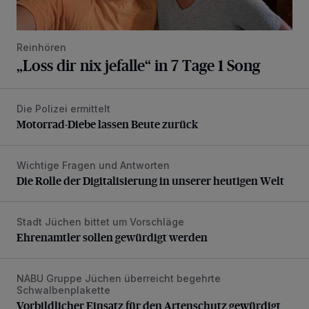
Reinhören
„Loss dir nix jefalle“ in 7 Tage 1 Song
Die Polizei ermittelt
Motorrad-Diebe lassen Beute zurück
Motorrad-Diebe lassen Beute zurück
Wichtige Fragen und Antworten
Die Rolle der Digitalisierung in unserer heutigen Welt
Die Rolle der Digitalisierung in unserer heutigen Welt
Stadt Jüchen bittet um Vorschläge
Ehrenamtler sollen gewürdigt werden
Ehrenamtler sollen gewürdigt werden
NABU Gruppe Jüchen überreicht begehrte
Vorbildlicher Einsatz für den Artenschutz gewürdigt
Schwalbenplakette
Vorbildlicher Einsatz für den Artenschutz gewürdigt