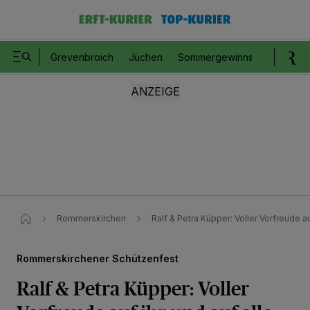
Grevenbroich
Jüchen
Sommergewinnspiel
Romm
Rommerskirchen
Ralf & Petra Küpper: Voller Vorfreude au
Rommerskirchener Schützenfest
Ralf & Petra Küpper: Voller