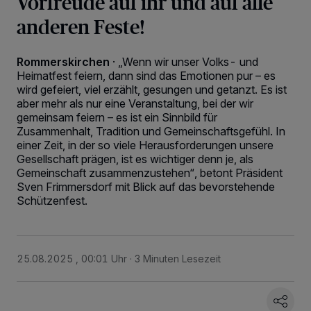
Vorfreude auf ihr und auf alle
anderen Feste!
Rommerskirchen
·
„Wenn wir unser Volks- und
Heimatfest feiern, dann sind das Emotionen pur – es
wird gefeiert, viel erzählt, gesungen und getanzt. Es ist
aber mehr als nur eine Veranstaltung, bei der wir
gemeinsam feiern – es ist ein Sinnbild für
Zusammenhalt, Tradition und Gemeinschafts­gefühl. In
einer Zeit, in der so viele Herausforderungen unsere
Gesellschaft prägen, ist es wichtiger denn je, als
Gemeinschaft zusammenzustehen“, betont Präsident
Sven Frimmersdorf mit Blick auf das bevorstehende
Schützenfest.
25.08.2025 , 00:01 Uhr
3 Minuten Lesezeit
Wir und unsere
218
-Partner speichern und greifen auf personenbezogene Daten
wie Browserdaten oder eindeutige Kennungen auf Ihrem Gerät zu. Durch Auswahl
von OK aktivieren Sie Tracking-Technologien für die unter „Wir und unsere
Partner verarbeiten Daten, um Ihnen Dienste bereitzustellen“ aufgeführten
Zwecke. Wenn Tracker deaktiviert sind, sind manche Inhalte und Anzeigen