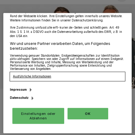
möglicherweise nicht mehr so relevant für Sie. Sie können dieses Menü jederzeit
wieder aufrufen, um Ihre Einstellungen zu ändern oder Ihre Einwilligung zu
widerrufen, indem Sie auf den Link Einstellungen oder Ablehnen am unteren
Rand der Webseite klicken. Ihre Einstellungen gelten innerhalb unseres Website.
Weitere Informationen finden Sie in unserer Datenschutzerklärung.
Ihre Zustimmung umfasst alle erft-kurier.de-Seiten und schließt gem. Art. 49
Abs. 1 S. 1 lit. a DSGVO auch die Datenverarbeitung außerhalb des EWR, z.B. in
den USA ein.
Wir und unsere Partner verarbeiten Daten, um Folgendes
bereitzustellen:
Verwendung genauer Standortdaten. Endgeräteeigenschaften zur Identifikation
aktiv abfragen. Speichern von oder Zugriff auf Informationen auf einem Endgerät.
Personalisierte Werbung und Inhalte, Messung von Werbeleistung und der
Performance von Inhalten, Zielgruppenforschung sowie Entwicklung und
Verbesserung von Angeboten.
Ausführliche Informationen
Impressum
Die Kinder Nina und Niko, aber auch die „Schwarzen Husaren“
Datenschutz
wurden von der „königlichen Entscheidung von Ralf und Petra
Küpper überrascht.
Foto: Christoph Söldner
Einstellungen oder
OK
Ablehnen