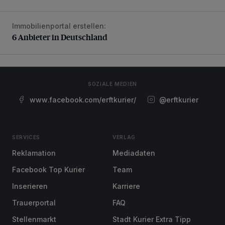
Immobilienportal erstellen:
6 Anbieter in Deutschland
6 Anbieter in Deutschland
SOZIALE MEDIEN
www.facebook.com/erftkurier/
@erftkurier
SERVICES
VERLAG
Reklamation
Mediadaten
Facebook Top Kurier
Team
Inserieren
Karriere
Trauerportal
FAQ
Stellenmarkt
Stadt Kurier Extra Tipp