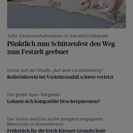
Tolle Gemeinschaftsaktion in Gierath/Gubberath
Pünktlich zum Schützenfest den Weg
zum Festzelt geebnet
Unfall auf der Straße „Auf dem Leuchtenberg“
Rollerfahrerin bei Verkehrsunfall schwer verletzt
Rollerfahrerin bei Verkehrsunfall schwer verletzt
Der große Spar-Ratgeber
Lohnen sich kompatible Druckerpatronen?
Lohnen sich kompatible Druckerpatronen?
Der Verein brotZeit sucht dringend engagierte
Frühstück für die Erich-Kästner-Grundschule
Menschen in Grevenbroich
Frühstück für die Erich-Kästner-Grundschule