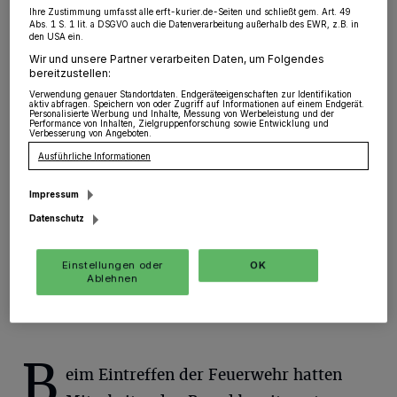
Industriegebiet-Ost
Ihre Zustimmung umfasst alle erft-kurier.de-Seiten und schließt gem. Art. 49
Abs. 1 S. 1 lit. a DSGVO auch die Datenverarbeitung außerhalb des EWR, z.B. in
den USA ein.
Grevenbroich
·
Die Feuerwehr Grevenbroich wurde
Wir und unsere Partner verarbeiten Daten, um Folgendes
am Mittwochnachmittag gegen 15.40 Uhr zu einem
bereitzustellen:
Brand in einer Produktionshalle alarmiert. In einem
Verwendung genauer Standortdaten. Endgeräteeigenschaften zur Identifikation
Betrieb an der Benzstraße war es zu einem
aktiv abfragen. Speichern von oder Zugriff auf Informationen auf einem Endgerät.
Personalisierte Werbung und Inhalte, Messung von Werbeleistung und der
Zwischenfall in einer Halle gekommen. Verletzt wurde
Performance von Inhalten, Zielgruppenforschung sowie Entwicklung und
niemand.
Verbesserung von Angeboten.
Ausführliche Informationen
Impressum
27.05.2021 , 08:32 Uhr
Eine Minute Lesezeit
Datenschutz
Einstellungen oder
OK
Ablehnen
B
eim Eintreffen der Feuerwehr hatten