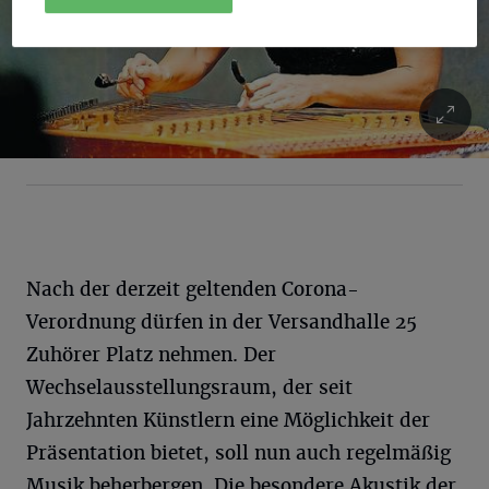
Nach der derzeit geltenden Corona-
Verordnung dürfen in der Versandhalle 25
Zuhörer Platz nehmen. Der
Wechselausstellungsraum, der seit
Jahrzehnten Künstlern eine Möglichkeit der
Präsentation bietet, soll nun auch regelmäßig
Musik beherbergen. Die besondere Akustik der