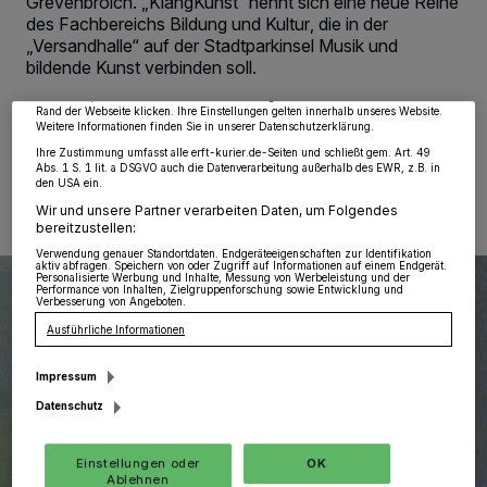
Grevenbroich. „KlangKunst“ nennt sich eine neue Reihe
wie Browserdaten oder eindeutige Kennungen auf Ihrem Gerät zu. Durch Auswahl
des Fachbereichs Bildung und Kultur, die in der
von OK aktivieren Sie Tracking-Technologien für die unter „Wir und unsere
Partner verarbeiten Daten, um Ihnen Dienste bereitzustellen“ aufgeführten
„Versandhalle“ auf der Stadtparkinsel Musik und
Zwecke. Wenn Tracker deaktiviert sind, sind manche Inhalte und Anzeigen
bildende Kunst verbinden soll.
möglicherweise nicht mehr so relevant für Sie. Sie können dieses Menü jederzeit
wieder aufrufen, um Ihre Einstellungen zu ändern oder Ihre Einwilligung zu
widerrufen, indem Sie auf den Link Einstellungen oder Ablehnen am unteren
Rand der Webseite klicken. Ihre Einstellungen gelten innerhalb unseres Website.
Weitere Informationen finden Sie in unserer Datenschutzerklärung.
Ihre Zustimmung umfasst alle erft-kurier.de-Seiten und schließt gem. Art. 49
19.06.2020 , 10:31 Uhr
Eine Minute Lesezeit
Abs. 1 S. 1 lit. a DSGVO auch die Datenverarbeitung außerhalb des EWR, z.B. in
den USA ein.
Wir und unsere Partner verarbeiten Daten, um Folgendes
bereitzustellen:
Verwendung genauer Standortdaten. Endgeräteeigenschaften zur Identifikation
aktiv abfragen. Speichern von oder Zugriff auf Informationen auf einem Endgerät.
Personalisierte Werbung und Inhalte, Messung von Werbeleistung und der
Performance von Inhalten, Zielgruppenforschung sowie Entwicklung und
Verbesserung von Angeboten.
Ausführliche Informationen
Impressum
Datenschutz
Einstellungen oder
OK
Ablehnen