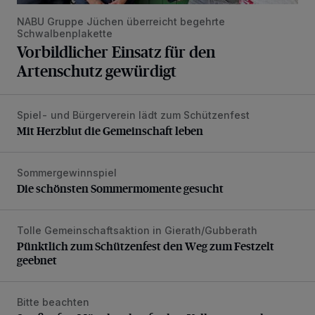
NABU Gruppe Jüchen überreicht begehrte
Schwalbenplakette
Vorbildlicher Einsatz für den
Artenschutz gewürdigt
Spiel- und Bürgerverein lädt zum Schützenfest
Mit Herzblut die Gemeinschaft leben
Mit Herzblut die Gemeinschaft leben
Sommergewinnspiel
Die schönsten Sommermomente gesucht
Die schönsten Sommermomente gesucht
Tolle Gemeinschaftsaktion in Gierath/Gubberath
Pünktlich zum Schützenfest den Weg zum Festzelt geebne
Pünktlich zum Schützenfest den Weg zum Festzelt
geebnet
Bitte beachten
Straßenfest Münchrath erfordert Vollsperrung der Straße 