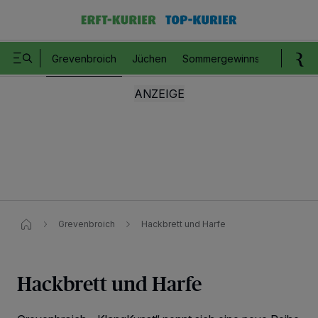
Grevenbroich
Jüchen
Sommergewinnspiel
Romm
Grevenbroich
Hackbrett und Harfe
Hackbrett und Harfe
Wir und unsere
218
-Partner speichern und greifen auf personenbezogene Daten