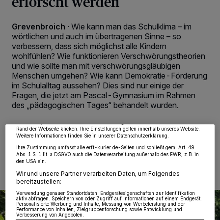
erforscht werden
Grevenbroich
·
Wie kann man das Schulklima – im
wörtlichen und auch im übertragenen Sinne – so
verbessern, dass sich möglichst alle Kindern
wohlfühlen? Wie funktionieren Verschwörungstheorien
und wie sollte man mit verschwörungsgläubigen
Menschen umgehen? Wie kann Demokratie-Förderung
Wir und unsere
218
-Partner speichern und greifen auf personenbezogene Daten
wie Browserdaten oder eindeutige Kennungen auf Ihrem Gerät zu. Durch Auswahl
im Schulalltag aussehen? Dies sind nur einige der
von OK aktivieren Sie Tracking-Technologien für die unter „Wir und unsere
Fragen, die jetzt am Pascal-Gymnasium im Rahmen
Partner verarbeiten Daten, um Ihnen Dienste bereitzustellen“ aufgeführten
Zwecke. Wenn Tracker deaktiviert sind, sind manche Inhalte und Anzeigen
des „pädagogischen Tages“ behandelt wurden.
möglicherweise nicht mehr so relevant für Sie. Sie können dieses Menü jederzeit
wieder aufrufen, um Ihre Einstellungen zu ändern oder Ihre Einwilligung zu
widerrufen, indem Sie auf den Link Einstellungen oder Ablehnen am unteren
Rand der Webseite klicken. Ihre Einstellungen gelten innerhalb unseres Website.
Weitere Informationen finden Sie in unserer Datenschutzerklärung.
14.06.2021 , 09:21 Uhr
2 Minuten Lesezeit
Ihre Zustimmung umfasst alle erft-kurier.de-Seiten und schließt gem. Art. 49
Abs. 1 S. 1 lit. a DSGVO auch die Datenverarbeitung außerhalb des EWR, z.B. in
den USA ein.
Wir und unsere Partner verarbeiten Daten, um Folgendes
bereitzustellen:
Verwendung genauer Standortdaten. Endgeräteeigenschaften zur Identifikation
aktiv abfragen. Speichern von oder Zugriff auf Informationen auf einem Endgerät.
Personalisierte Werbung und Inhalte, Messung von Werbeleistung und der
Performance von Inhalten, Zielgruppenforschung sowie Entwicklung und
Verbesserung von Angeboten.