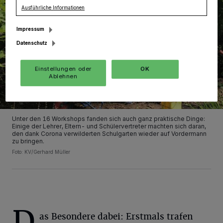
Ausführliche Informationen
Impressum
Datenschutz
Einstellungen oder
OK
Ablehnen
Unter den 16 Workshops fanden sich auch ganz praktische Dinge:
Einige der Lehrer, Eltern- und Schülervertreter machten sich daran,
den dank Corona verwilderten Schulgarten wieder auf Vordermann
zu bringen.
Foto: KV/Gerhard Müller
D
as Besondere dabei: Erstmals trafen