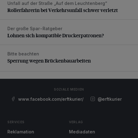
Unfall auf der Straße „Auf dem Leuchtenberg“
Rollerfahrerin bei Verkehrsunfall schwer verletzt
Rollerfahrerin bei Verkehrsunfall schwer verletzt
Der große Spar-Ratgeber
Lohnen sich kompatible Druckerpatronen?
Lohnen sich kompatible Druckerpatronen?
Bitte beachten
Sperrung wegen Brückenbauarbeiten
Sperrung wegen Brückenbauarbeiten
SOZIALE MEDIEN
www.facebook.com/erftkurier/
@erftkurier
SERVICES
VERLAG
Reklamation
Mediadaten