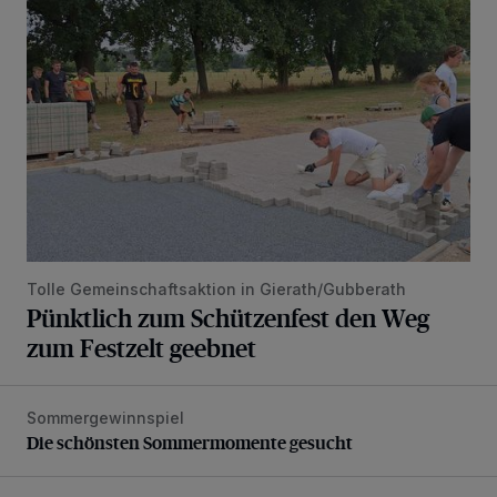
Tolle Gemeinschaftsaktion in Gierath/Gubberath
Pünktlich zum Schützenfest den Weg
zum Festzelt geebnet
Sommergewinnspiel
Die schönsten Sommermomente gesucht
Die schönsten Sommermomente gesucht