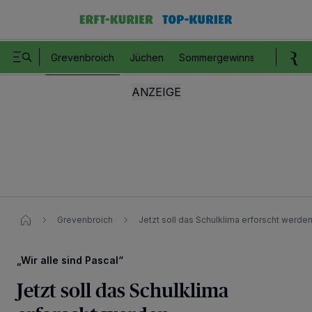
Grevenbroich
Jüchen
Sommergewinnspiel
Romm
Grevenbroich
Jetzt soll das Schulklima erforscht werde
„Wir alle sind Pascal“
Jetzt soll das Schulklima