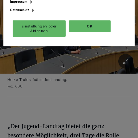
Impressum
Datenschutz
Einstellungen oder
OK
Ablehnen
Heike Troles lädt in den Landtag.
Foto: CDU
„Der Jugend-Landtag bietet die ganz
besondere Möglichkeit, drei Tage die Rolle