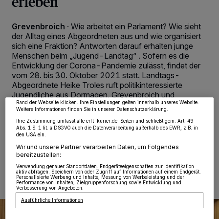
erleben
Grevenbroich
·
Wie arbeitet ein Parlament? Wie sieht
der Alltag eines Abgeordneten aus und wie organisiert
sich eine Fraktion? Antworten darauf erhalten junge
Wir und unsere
218
-Partner speichern und greifen auf personenbezogene Daten
Menschen beim „Jugend-Landtag“ . Sofern es die
wie Browserdaten oder eindeutige Kennungen auf Ihrem Gerät zu. Durch Auswahl
von OK aktivieren Sie Tracking-Technologien für die unter „Wir und unsere
Entwicklung der Corona-Pandemie zulässt, findet der
Partner verarbeiten Daten, um Ihnen Dienste bereitzustellen“ aufgeführten
vom 28. bis 30. Oktober 2021 statt. Landtags-
Zwecke. Wenn Tracker deaktiviert sind, sind manche Inhalte und Anzeigen
möglicherweise nicht mehr so relevant für Sie. Sie können dieses Menü jederzeit
Abgeordnete Heike Troles ruft politikinteressierte
wieder aufrufen, um Ihre Einstellungen zu ändern oder Ihre Einwilligung zu
Jugendliche aus Dormagen, Grevenbroich und
widerrufen, indem Sie auf den Link Einstellungen oder Ablehnen am unteren
Rand der Webseite klicken. Ihre Einstellungen gelten innerhalb unseres Website.
Rommerskirchen auf, sich für eine Teilnahme zu
Weitere Informationen finden Sie in unserer Datenschutzerklärung.
bewerben.
Ihre Zustimmung umfasst alle erft-kurier.de-Seiten und schließt gem. Art. 49
Abs. 1 S. 1 lit. a DSGVO auch die Datenverarbeitung außerhalb des EWR, z.B. in
den USA ein.
Wir und unsere Partner verarbeiten Daten, um Folgendes
bereitzustellen:
14.06.2021 , 10:44 Uhr
Eine Minute Lesezeit
Verwendung genauer Standortdaten. Endgeräteeigenschaften zur Identifikation
aktiv abfragen. Speichern von oder Zugriff auf Informationen auf einem Endgerät.
Personalisierte Werbung und Inhalte, Messung von Werbeleistung und der
Performance von Inhalten, Zielgruppenforschung sowie Entwicklung und
Verbesserung von Angeboten.
Ausführliche Informationen