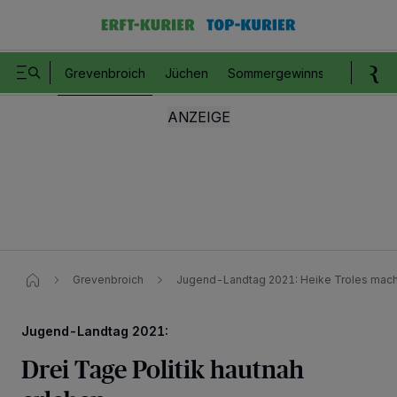
Grevenbroich
Jüchen
Sommergewinnspiel
Romm
Grevenbroich
Jugend-Landtag 2021: Heike Troles mach
Jugend-Landtag 2021:
Drei Tage Politik hautnah