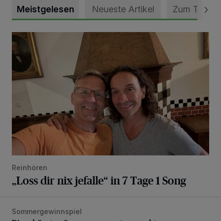
Meistgelesen
Neueste Artikel
Zum Thema
„Loss dir nix jefalle“ in 7 Tage 1 Song
Reinhören
„Loss dir nix jefalle“ in 7 Tage 1 Song
Sommergewinnspiel
Die schönsten Sommermomente gesucht