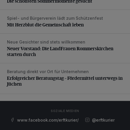
Die schönsten Sommermomente gesucht
Spiel- und Bürgerverein lädt zum Schützenfest
Mit Herzblut die Gemeinschaft leben
Mit Herzblut die Gemeinschaft leben
Neue Gesichter sind stets willkommen
Neuer Vorstand: Die LandFrauen Rommerskirchen starten 
Neuer Vorstand: Die LandFrauen Rommerskirchen
starten durch
Beratung direkt vor Ort für Unternehmen
Erfolgreicher Beratungstag – Fördermittel unterwegs in Jü
Erfolgreicher Beratungstag – Fördermittel unterwegs in
Jüchen
SOZIALE MEDIEN
www.facebook.com/erftkurier/
@erftkurier