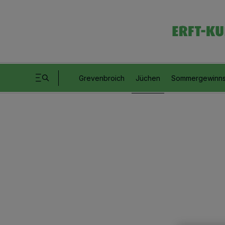
Grevenbroich
Jüchen
Sommergewinns