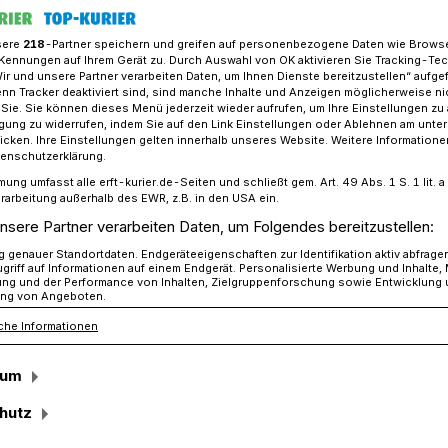
sere
218
-Partner speichern und greifen auf personenbezogene Daten wie Brows
Kennungen auf Ihrem Gerät zu. Durch Auswahl von OK aktivieren Sie Tracking-Te
Wir und unsere Partner verarbeiten Daten, um Ihnen Dienste bereitzustellen“ aufge
isterkandidat Philipp Sieben im Interview
n Tracker deaktiviert sind, sind manche Inhalte und Anzeigen möglicherweise ni
r Sie. Sie können dieses Menü jederzeit wieder aufrufen, um Ihre Einstellungen zu
ligung zu widerrufen, indem Sie auf den Link Einstellungen oder Ablehnen am unte
icken. Ihre Einstellungen gelten innerhalb unseres Website. Weitere Informationen
pp Sieben im Interview
tenschutzerklärung.
mung umfasst alle erft-kurier.de-Seiten und schließt gem. Art. 49 Abs. 1 S. 1 lit
arteilos, das wird
rarbeitung außerhalb des EWR, z.B. in den USA ein.
nsere Partner verarbeiten Daten, um Folgendes bereitzustellen:
ndern“
genauer Standortdaten. Endgeräteeigenschaften zur Identifikation aktiv abfrage
griff auf Informationen auf einem Endgerät. Personalisierte Werbung und Inhalte
ung und der Performance von Inhalten, Zielgruppenforschung sowie Entwicklung
ng von Angeboten.
che Informationen
reten bei der Kommunalwahl am 14.
Jüchener Bürgermeisters an: Tobias
sum
lipp Sieben (parteilos, unterstützt von
 Bürgermeister Harald Zillikens (CDU).
hutz
n Kandidaten nachgefragt, warum sie sich