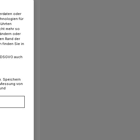
erdaten oder
chnologien für
führten
cht mehr so
 ändern oder
ren Rand der
 finden Sie in
. a DSGVO auch
n. Speichern
, Messung von
 und