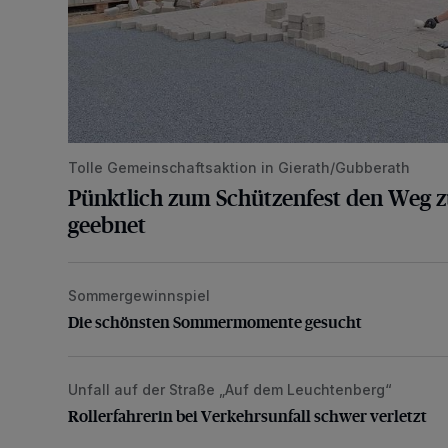
Tolle Gemeinschaftsaktion in Gierath/Gubberath
Pünktlich zum Schützenfest den Weg z
geebnet
Sommergewinnspiel
Die schönsten Sommermomente gesucht
Die schönsten Sommermomente gesucht
Unfall auf der Straße „Auf dem Leuchtenberg“
Rollerfahrerin bei Verkehrsunfall schwer verletzt
Rollerfahrerin bei Verkehrsunfall schwer verletzt