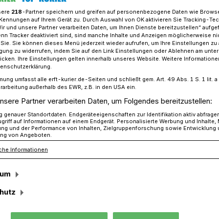
sere
218
-Partner speichern und greifen auf personenbezogene Daten wie Brows
Kennungen auf Ihrem Gerät zu. Durch Auswahl von OK aktivieren Sie Tracking-Te
Wir und unsere Partner verarbeiten Daten, um Ihnen Dienste bereitzustellen“ aufge
n Tracker deaktiviert sind, sind manche Inhalte und Anzeigen möglicherweise ni
Ordnung:​ Tarife steigen zum 1. Dezember​
r Sie. Sie können dieses Menü jederzeit wieder aufrufen, um Ihre Einstellungen zu
ligung zu widerrufen, indem Sie auf den Link Einstellungen oder Ablehnen am unte
icken. Ihre Einstellungen gelten innerhalb unseres Website. Weitere Informationen
tenschutzerklärung.
xi-Ordnung:
mung umfasst alle erft-kurier.de-Seiten und schließt gem. Art. 49 Abs. 1 S. 1 lit
rarbeitung außerhalb des EWR, z.B. in den USA ein.
en zum 1. Dezember
nsere Partner verarbeiten Daten, um Folgendes bereitzustellen:
genauer Standortdaten. Endgeräteeigenschaften zur Identifikation aktiv abfrage
griff auf Informationen auf einem Endgerät. Personalisierte Werbung und Inhalte
ung und der Performance von Inhalten, Zielgruppenforschung sowie Entwicklung
ng von Angeboten.
ise im Rhein-Kreis werden zum 1.
Wegstrecke um 18 Prozent für
che Informationen
um acht Prozent für Nachtfahrten sowie
sum
iertagen steigen. Der Kreistag hat die
mmig beschlossen.
hutz