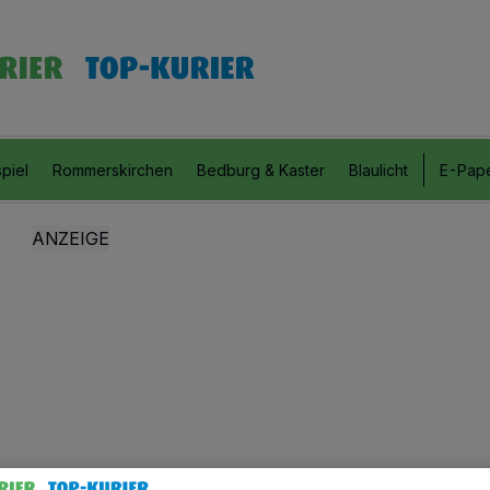
piel
Rommerskirchen
Bedburg & Kaster
Blaulicht
E-Pap