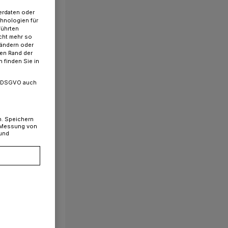
erdaten oder
chnologien für
führten
cht mehr so
 ändern oder
ren Rand der
 finden Sie in
. a DSGVO auch
n. Speichern
, Messung von
 und