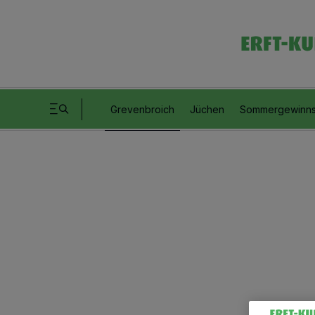
Grevenbroich
Jüchen
Sommergewinns