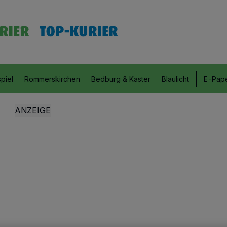
piel
Rommerskirchen
Bedburg & Kaster
Blaulicht
E-Pap