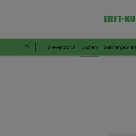
Grevenbroich
Jüchen
Sommergewinns