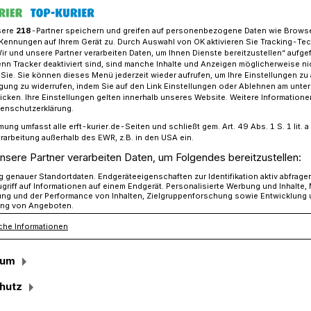
sere
218
-Partner speichern und greifen auf personenbezogene Daten wie Brows
Kennungen auf Ihrem Gerät zu. Durch Auswahl von OK aktivieren Sie Tracking-Te
Wir und unsere Partner verarbeiten Daten, um Ihnen Dienste bereitzustellen“ aufge
ttel für „Energieautarken Baubetriebshof“
n Tracker deaktiviert sind, sind manche Inhalte und Anzeigen möglicherweise ni
r Sie. Sie können dieses Menü jederzeit wieder aufrufen, um Ihre Einstellungen zu
ligung zu widerrufen, indem Sie auf den Link Einstellungen oder Ablehnen am unte
icken. Ihre Einstellungen gelten innerhalb unseres Website. Weitere Informationen
aubetriebshofs“ schon 2026?
tenschutzerklärung.
mung umfasst alle erft-kurier.de-Seiten und schließt gem. Art. 49 Abs. 1 S. 1 lit
mittel für das
rarbeitung außerhalb des EWR, z.B. in den USA ein.
nsere Partner verarbeiten Daten, um Folgendes bereitzustellen:
ekt
genauer Standortdaten. Endgeräteeigenschaften zur Identifikation aktiv abfrage
griff auf Informationen auf einem Endgerät. Personalisierte Werbung und Inhalte
ung und der Performance von Inhalten, Zielgruppenforschung sowie Entwicklung
ng von Angeboten.
che Informationen
re das Projekt für uns nicht realisierbar“,
 Zillikens. Umso mehr freut es ihn, nun
sum
d und Land für das Projekt
bshof“ in Händen halten zu können.
hutz