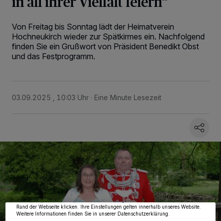
in all ihrer Vielfalt feiern“
Von Freitag bis Sonntag lädt der Heimatverein
Hochneukirch wieder zur Spätkirmes ein. Nachfolgend
finden Sie ein Grußwort von Präsident Benedikt Obst
und das Festprogramm.
03.09.2025 , 10:03 Uhr
Eine Minute Lesezeit
Wir und unsere
218
-Partner speichern und greifen auf personenbezogene Daten
wie Browserdaten oder eindeutige Kennungen auf Ihrem Gerät zu. Durch Auswahl
von OK aktivieren Sie Tracking-Technologien für die unter „Wir und unsere
Partner verarbeiten Daten, um Ihnen Dienste bereitzustellen“ aufgeführten
Zwecke. Wenn Tracker deaktiviert sind, sind manche Inhalte und Anzeigen
möglicherweise nicht mehr so relevant für Sie. Sie können dieses Menü jederzeit
wieder aufrufen, um Ihre Einstellungen zu ändern oder Ihre Einwilligung zu
widerrufen, indem Sie auf den Link Einstellungen oder Ablehnen am unteren
Rand der Webseite klicken. Ihre Einstellungen gelten innerhalb unseres Website.
Weitere Informationen finden Sie in unserer Datenschutzerklärung.