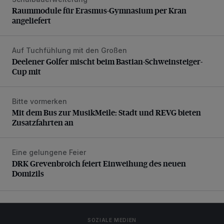
Raummodule für Erasmus-Gymnasium per Kran angeliefer
Raummodule für Erasmus-Gymnasium per Kran
angeliefert
Auf Tuchfühlung mit den Großen
Deelener Golfer mischt beim Bastian-Schweinsteiger-Cup 
Deelener Golfer mischt beim Bastian-Schweinsteiger-
Cup mit
Bitte vormerken
Mit dem Bus zur MusikMeile: Stadt und REVG bieten Zusat
Mit dem Bus zur MusikMeile: Stadt und REVG bieten
Zusatzfahrten an
Eine gelungene Feier
DRK Grevenbroich feiert Einweihung des neuen Domizils
DRK Grevenbroich feiert Einweihung des neuen
Domizils
SOZIALE MEDIEN