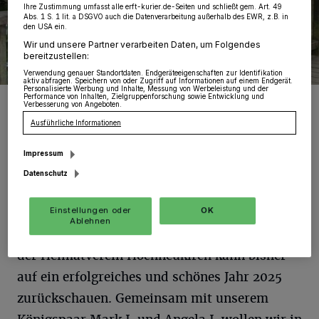
Ihre Zustimmung umfasst alle erft-kurier.de-Seiten und schließt gem. Art. 49
Abs. 1 S. 1 lit. a DSGVO auch die Datenverarbeitung außerhalb des EWR, z.B. in
den USA ein.
Wir und unsere Partner verarbeiten Daten, um Folgendes
bereitzustellen:
Verwendung genauer Standortdaten. Endgeräteeigenschaften zur Identifikation
aktiv abfragen. Speichern von oder Zugriff auf Informationen auf einem Endgerät.
Personalisierte Werbung und Inhalte, Messung von Werbeleistung und der
Performance von Inhalten, Zielgruppenforschung sowie Entwicklung und
Das amtierende Königspaar des Heimatverein Hochneukirch Mark
Verbesserung von Angeboten.
und Angela Jensch.
Ausführliche Informationen
Foto: Heimatverein Hochneukirch
Impressum
Datenschutz
L
Einstellungen oder
OK
iebe Mitbürgerinnen und Mitbürger,
Ablehnen
der Heimatverein Hochneukirch kann bisher
auf ein erfolgreiches und schönes Jahr 2025
zurückschauen. Gemeinsam mit unserem