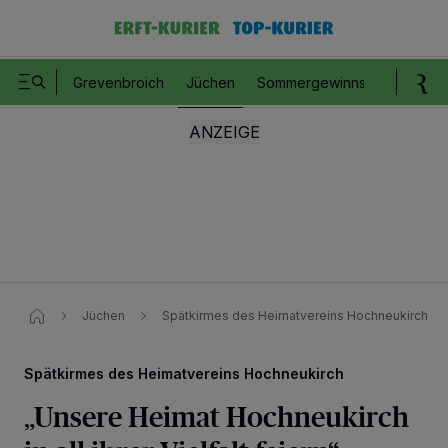
Grevenbroich
Jüchen
Sommergewinnspiel
Romm
Jüchen
Spätkirmes des Heimatvereins Hochneukirch
Spätkirmes des Heimatvereins Hochneukirch
„Unsere Heimat Hochneukirch