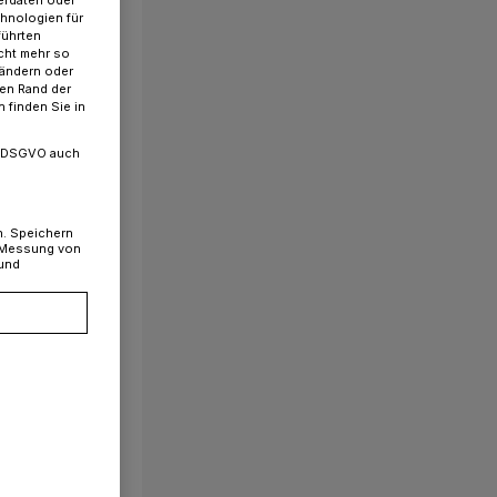
chnologien für
führten
cht mehr so
 ändern oder
ren Rand der
 finden Sie in
. a DSGVO auch
n. Speichern
, Messung von
 und