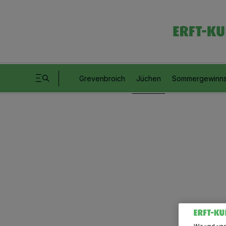
Grevenbroich
Jüchen
Sommergewinns
Wir und un