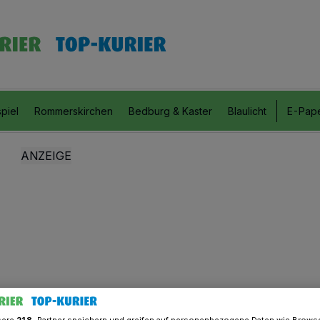
piel
Rommerskirchen
Bedburg & Kaster
Blaulicht
E-Pap
sere
218
-Partner speichern und greifen auf personenbezogene Daten wie Brows