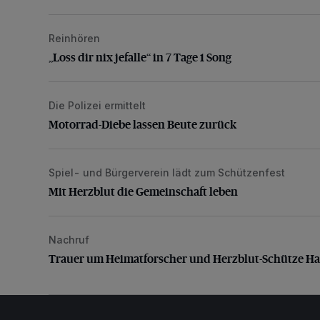
Reinhören
„Loss dir nix jefalle“ in 7 Tage 1 Song
„Loss dir nix jefalle“ in 7 Tage 1 Song
Die Polizei ermittelt
Motorrad-Diebe lassen Beute zurück
Motorrad-Diebe lassen Beute zurück
Spiel- und Bürgerverein lädt zum Schützenfest
Mit Herzblut die Gemeinschaft leben
Mit Herzblut die Gemeinschaft leben
Nachruf
Trauer um Heimatforscher und Herzblut-Schütze H
Trauer um Heimatforscher und Herzblut-Schütze H