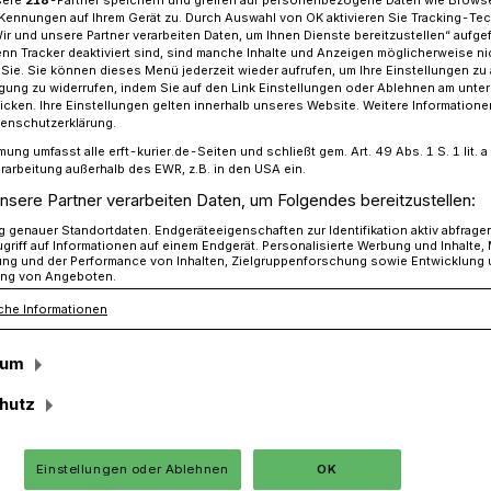
Kennungen auf Ihrem Gerät zu. Durch Auswahl von OK aktivieren Sie Tracking-Te
Wir und unsere Partner verarbeiten Daten, um Ihnen Dienste bereitzustellen“ aufge
n Tracker deaktiviert sind, sind manche Inhalte und Anzeigen möglicherweise ni
r Sie. Sie können dieses Menü jederzeit wieder aufrufen, um Ihre Einstellungen zu
nterstützt Flüchtlinge
ligung zu widerrufen, indem Sie auf den Link Einstellungen oder Ablehnen am unte
icken. Ihre Einstellungen gelten innerhalb unseres Website. Weitere Informationen
tenschutzerklärung.
mung umfasst alle erft-kurier.de-Seiten und schließt gem. Art. 49 Abs. 1 S. 1 lit
 für Flüchtlinge gesucht
rarbeitung außerhalb des EWR, z.B. in den USA ein.
nsere Partner verarbeiten Daten, um Folgendes bereitzustellen:
me“ sucht weiter
genauer Standortdaten. Endgeräteeigenschaften zur Identifikation aktiv abfrage
griff auf Informationen auf einem Endgerät. Personalisierte Werbung und Inhalte
ung und der Performance von Inhalten, Zielgruppenforschung sowie Entwicklung
ng
ng von Angeboten.
che Informationen
sum
ng zum nächsten „Café welcome“ am
is 18 Uhr im Pfarrheim in Jüchen,
hutz
tholischen Kindergarten. Informationen
ursen und Integrationskursen sowie eine
Einstellungen oder Ablehnen
OK
 Mittelpunkt des Nachmittages.