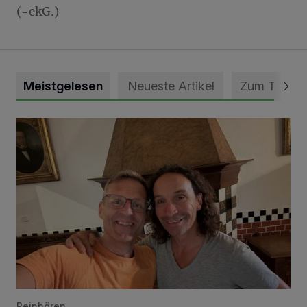
(-ekG.)
Meistgelesen
Neueste Artikel
Zum Thema
„Loss dir nix jefalle“ in 7 Tage 1 Song
Reinhören