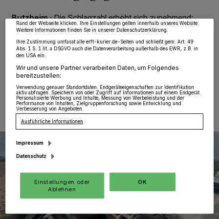
möglicherweise nicht mehr so relevant für Sie. Sie können dieses Menü jederzeit
wieder aufrufen, um Ihre Einstellungen zu ändern oder Ihre Einwilligung zu
Butzheim
·
Die Schlagzahl erhöht sich zunehmend:
widerrufen, indem Sie auf den Link Einstellungen oder Ablehnen am unteren
Rand der Webseite klicken. Ihre Einstellungen gelten innerhalb unseres Website.
Erneut wurden jetzt wieder alte Autoreifen in freier
Weitere Informationen finden Sie in unserer Datenschutzerklärung.
Natur aufgefunden. Diesmal wurde der wilde Müll
Ihre Zustimmung umfasst alle erft-kurier.de-Seiten und schließt gem. Art. 49
unweit der B 477 parallel zur Bahnlinie entsorgt.
Abs. 1 S. 1 lit. a DSGVO auch die Datenverarbeitung außerhalb des EWR, z.B. in
den USA ein.
Wir und unsere Partner verarbeiten Daten, um Folgendes
bereitzustellen:
29.04.2024 , 11:04 Uhr
Eine Minute Lesezeit
Verwendung genauer Standortdaten. Endgeräteeigenschaften zur Identifikation
aktiv abfragen. Speichern von oder Zugriff auf Informationen auf einem Endgerät.
Personalisierte Werbung und Inhalte, Messung von Werbeleistung und der
Performance von Inhalten, Zielgruppenforschung sowie Entwicklung und
Verbesserung von Angeboten.
Ausführliche Informationen
Impressum
Datenschutz
Einstellungen oder
OK
Ablehnen