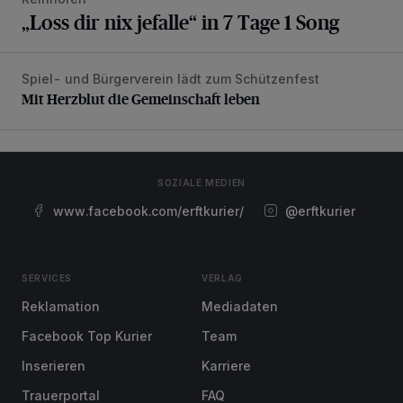
„Loss dir nix jefalle“ in 7 Tage 1 Song
Spiel- und Bürgerverein lädt zum Schützenfest
Mit Herzblut die Gemeinschaft leben
Mit Herzblut die Gemeinschaft leben
SOZIALE MEDIEN
www.facebook.com/erftkurier/
@erftkurier
SERVICES
VERLAG
Reklamation
Mediadaten
Facebook Top Kurier
Team
Inserieren
Karriere
Trauerportal
FAQ