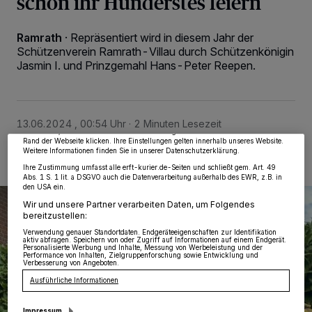
schon ihr Hunderstes feiern
Ramrath
·
Repräsentiert wird in diesem Jahr der
Schützenverein Ramrath-Villau durch Schützenkönigin
Jasmin I. und Prinzgemahl Hans-Peter Reepen.
Wir und unsere
218
-Partner speichern und greifen auf personenbezogene Daten
wie Browserdaten oder eindeutige Kennungen auf Ihrem Gerät zu. Durch Auswahl
von OK aktivieren Sie Tracking-Technologien für die unter „Wir und unsere
Partner verarbeiten Daten, um Ihnen Dienste bereitzustellen“ aufgeführten
Zwecke. Wenn Tracker deaktiviert sind, sind manche Inhalte und Anzeigen
möglicherweise nicht mehr so relevant für Sie. Sie können dieses Menü jederzeit
wieder aufrufen, um Ihre Einstellungen zu ändern oder Ihre Einwilligung zu
13.06.2024 , 00:54 Uhr
2 Minuten Lesezeit
widerrufen, indem Sie auf den Link Einstellungen oder Ablehnen am unteren
Rand der Webseite klicken. Ihre Einstellungen gelten innerhalb unseres Website.
Weitere Informationen finden Sie in unserer Datenschutzerklärung.
Ihre Zustimmung umfasst alle erft-kurier.de-Seiten und schließt gem. Art. 49
Abs. 1 S. 1 lit. a DSGVO auch die Datenverarbeitung außerhalb des EWR, z.B. in
den USA ein.
Wir und unsere Partner verarbeiten Daten, um Folgendes
bereitzustellen:
Verwendung genauer Standortdaten. Endgeräteeigenschaften zur Identifikation
aktiv abfragen. Speichern von oder Zugriff auf Informationen auf einem Endgerät.
Personalisierte Werbung und Inhalte, Messung von Werbeleistung und der
Performance von Inhalten, Zielgruppenforschung sowie Entwicklung und
Verbesserung von Angeboten.
Ausführliche Informationen
Impressum