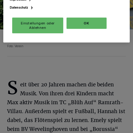
Datenschutz
Einstellungen oder
OK
Ablehnen
Schützenkönigin Jasmin und ihr Gemahl Hans-Peter freuen sich auf
„ihr“ Fest.
Foto: Verein
S
eit über 20 Jahren machen die beiden
Musik. Von ihren drei Kindern macht
Max aktiv Musik im TC „Blüh Auf“ Ramrath-
Villau. Außerdem spielt er Fußball, Hannah ist
dabei, das Flötenspiel zu lernen. Emely spielt
beim BV Wevelinghoven und bei „Borussia“