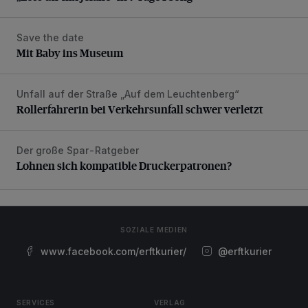
Save the date
Mit Baby ins Museum
Mit Baby ins Museum
Unfall auf der Straße „Auf dem Leuchtenberg“
Rollerfahrerin bei Verkehrsunfall schwer verletzt
Rollerfahrerin bei Verkehrsunfall schwer verletzt
Der große Spar-Ratgeber
Lohnen sich kompatible Druckerpatronen?
Lohnen sich kompatible Druckerpatronen?
SOZIALE MEDIEN
www.facebook.com/erftkurier/
@erftkurier
SERVICES
VERLAG