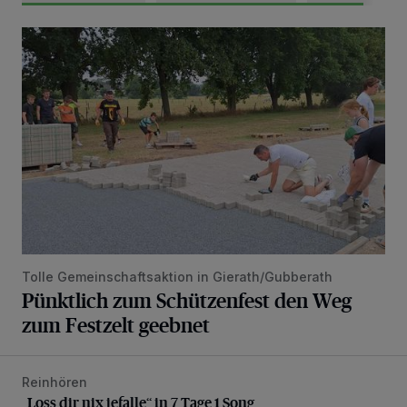
Pünktlich zum Schützenfest den Weg zum Festzelt geebne
Tolle Gemeinschaftsaktion in Gierath/Gubberath
Pünktlich zum Schützenfest den Weg
zum Festzelt geebnet
Reinhören
„Loss dir nix jefalle“ in 7 Tage 1 Song
„Loss dir nix jefalle“ in 7 Tage 1 Song