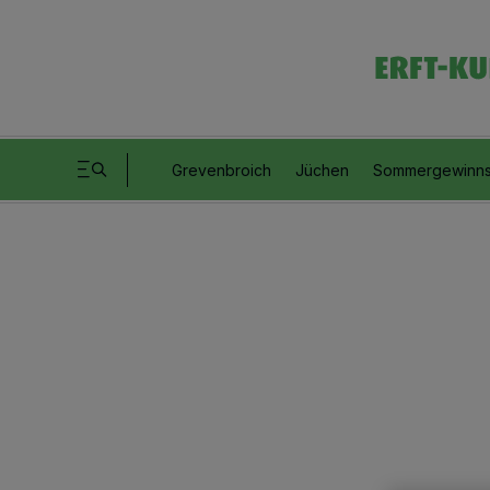
Grevenbroich
Jüchen
Sommergewinns