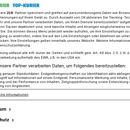
sere
218
-Partner speichern und greifen auf personenbezogene Daten wie Brows
Kennungen auf Ihrem Gerät zu. Durch Auswahl von OK aktivieren Sie Tracking-Te
Wir und unsere Partner verarbeiten Daten, um Ihnen Dienste bereitzustellen“ aufge
g schmeckt! Am Dienstag startet der neue Feierabendmarkt​
n Tracker deaktiviert sind, sind manche Inhalte und Anzeigen möglicherweise ni
r Sie. Sie können dieses Menü jederzeit wieder aufrufen, um Ihre Einstellungen zu
ligung zu widerrufen, indem Sie auf den Link Einstellungen oder Ablehnen am unte
icken. Ihre Einstellungen gelten innerhalb unseres Website. Weitere Informationen
ue Streetfood-Feierabendmarkt
tenschutzerklärung.
mung umfasst alle erft-kurier.de-Seiten und schließt gem. Art. 49 Abs. 1 S. 1 lit
meckt!
rarbeitung außerhalb des EWR, z.B. in den USA ein.
nsere Partner verarbeiten Daten, um Folgendes bereitzustellen:
genauer Standortdaten. Endgeräteeigenschaften zur Identifikation aktiv abfrage
griff auf Informationen auf einem Endgerät. Personalisierte Werbung und Inhalte
s Highlight im Veranstaltungskalender der
ung und der Performance von Inhalten, Zielgruppenforschung sowie Entwicklung
ng von Angeboten.
 den anstehenden Frühlings-, Sommer-
che Informationen
en von Bedburg den neuen Streetfood-
sum
hutz