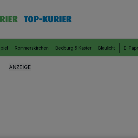
piel
Rommerskirchen
Bedburg & Kaster
Blaulicht
E-Pap