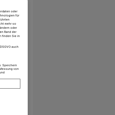
erdaten oder
chnologien für
führten
cht mehr so
 ändern oder
ren Rand der
 finden Sie in
. a DSGVO auch
n. Speichern
, Messung von
 und