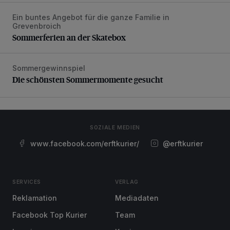
Ein buntes Angebot für die ganze Familie in
Sommerferien an der Skatebox
Grevenbroich
Sommerferien an der Skatebox
Sommergewinnspiel
Die schönsten Sommermomente gesucht
Die schönsten Sommermomente gesucht
SOZIALE MEDIEN
www.facebook.com/erftkurier/
@erftkurier
SERVICES
VERLAG
Reklamation
Mediadaten
Facebook Top Kurier
Team