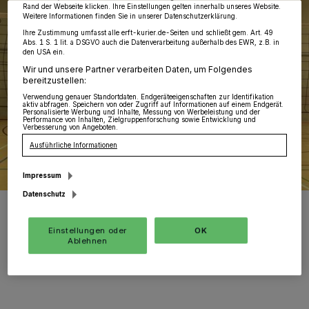
Rand der Webseite klicken. Ihre Einstellungen gelten innerhalb unseres Website.
Weitere Informationen finden Sie in unserer Datenschutzerklärung.
Ihre Zustimmung umfasst alle erft-kurier.de-Seiten und schließt gem. Art. 49
Abs. 1 S. 1 lit. a DSGVO auch die Datenverarbeitung außerhalb des EWR, z.B. in
den USA ein.
Wir und unsere Partner verarbeiten Daten, um Folgendes
bereitzustellen:
Verwendung genauer Standortdaten. Endgeräteeigenschaften zur Identifikation
aktiv abfragen. Speichern von oder Zugriff auf Informationen auf einem Endgerät.
Personalisierte Werbung und Inhalte, Messung von Werbeleistung und der
Performance von Inhalten, Zielgruppenforschung sowie Entwicklung und
Verbesserung von Angeboten.
Ausführliche Informationen
Impressum
Datenschutz
Die Volleyball-Abteilung des TV „Jahn“ Kapellen nimmt nicht nur am
Liga-Betrieb teil, sondern hat auch eine Beach-Volleyball-Gruppe.
Deren Platz ist allerdings regelrecht zugewuchert, weil die Stadt
Einstellungen oder
OK
nicht zu Potte kommt, sagt Klaus Calvis (Foto oben).
Ablehnen
Foto: KV/TV Jahn/Gerhard P. Müller/TV Jahn