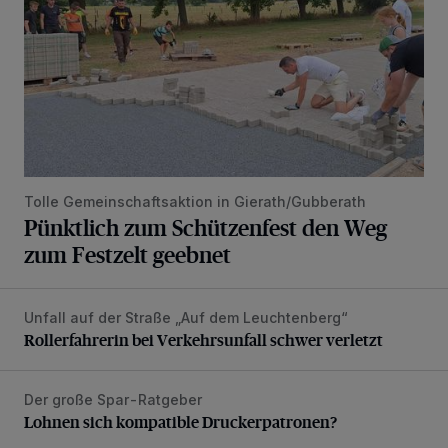
Tolle Gemeinschaftsaktion in Gierath/Gubberath
Pünktlich zum Schützenfest den Weg
zum Festzelt geebnet
Unfall auf der Straße „Auf dem Leuchtenberg“
Rollerfahrerin bei Verkehrsunfall schwer verletzt
Rollerfahrerin bei Verkehrsunfall schwer verletzt
Der große Spar-Ratgeber
Lohnen sich kompatible Druckerpatronen?
Lohnen sich kompatible Druckerpatronen?