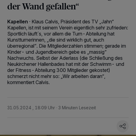
der Wand gefallen“
Kapellen
·
Klaus Calvis, Präsident des TV „Jahn“
Kapellen, ist mit seinem Verein eigentlich sehr zufrieden:
Sportlich läuft´s, vor allem die Turn-Abteilung hat
Kunstturnerinnen, „die sind wirklich gut, auch
überregional“. Die Mitgliederzahlen stimmen; gerade im
Kinder- und Jugendbereich gebe es „massig“
Nachwuchs. Selbst der Aderlass (die Schließung des
Neukirchener Hallenbades hat mit der Schwimm- und
der Fitness-Abteilung 300 Mitglieder gekostet)
schmerzt nicht mehr so: „Wir arbeiten daran“,
kommentiert Calvis.
Wir und unsere
218
-Partner speichern und greifen auf personenbezogene Daten
31.05.2024 , 18:09 Uhr
3 Minuten Lesezeit
wie Browserdaten oder eindeutige Kennungen auf Ihrem Gerät zu. Durch Auswahl
von OK aktivieren Sie Tracking-Technologien für die unter „Wir und unsere
Partner verarbeiten Daten, um Ihnen Dienste bereitzustellen“ aufgeführten
Zwecke. Wenn Tracker deaktiviert sind, sind manche Inhalte und Anzeigen
möglicherweise nicht mehr so relevant für Sie. Sie können dieses Menü jederzeit
wieder aufrufen, um Ihre Einstellungen zu ändern oder Ihre Einwilligung zu
widerrufen, indem Sie auf den Link Einstellungen oder Ablehnen am unteren