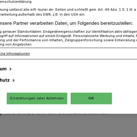
tenschutzerklärung.
mung umfasst alle erft-kurier.de-Seiten und schließt gem. Art. 49 Abs. 1 S. 1 lit
rarbeitung außerhalb des EWR, z.B. in den USA ein.
nsere Partner verarbeiten Daten, um Folgendes bereitzustellen:
Kapellener Kinderumzug lockt
genauer Standortdaten. Endgeräteeigenschaften zur Identifikation aktiv abfrage
griff auf Informationen auf einem Endgerät. Personalisierte Werbung und Inhalte
ung und der Performance von Inhalten, Zielgruppenforschung sowie Entwicklung
ng von Angeboten.
pellener
che Informationen
sum
 lockt
hutz
st es soweit: Kapellen feiert den ersten
Einstellungen oder Ablehnen
OK
ßend das traditionelle Schützen-Biwak!
ug wird um 16 Uhr am Schützenbaum an