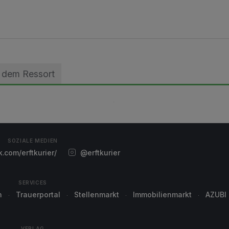
 dem Ressort
SOZIALE MEDIEN
com/erftkurier/
@erftkurier
SERVICES
n
Trauerportal
Stellenmarkt
Immobilienmarkt
AZUBI
VERLAG