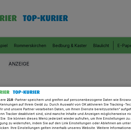
piel
Rommerskirchen
Bedburg & Kaster
Blaulicht
E-Pap
sere
218
-Partner speichern und greifen auf personenbezogene Daten wie Brows
Kennungen auf Ihrem Gerät zu. Durch Auswahl von OK aktivieren Sie Tracking-Te
Wir und unsere Partner verarbeiten Daten, um Ihnen Dienste bereitzustellen“ aufge
n Tracker deaktiviert sind, sind manche Inhalte und Anzeigen möglicherweise ni
r Sie. Sie können dieses Menü jederzeit wieder aufrufen, um Ihre Einstellungen zu
ligung zu widerrufen, indem Sie auf den Link Einstellungen oder Ablehnen am unte
icken. Ihre Einstellungen gelten innerhalb unseres Website. Weitere Informationen