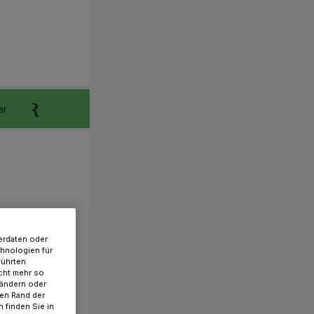
er
Anzeigen aufgeben
Reklamation
erdaten oder
chnologien für
führten
cht mehr so
 ändern oder
ren Rand der
 finden Sie in