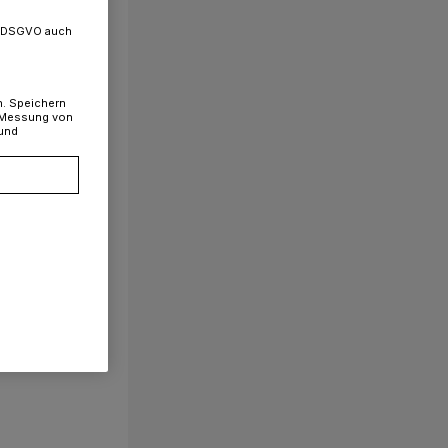
. a DSGVO auch
n. Speichern
, Messung von
 und