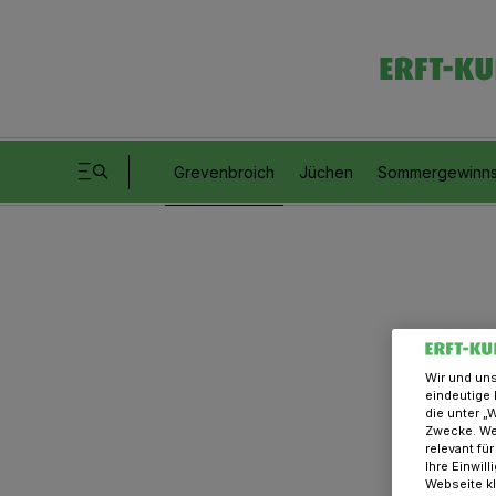
Grevenbroich
Jüchen
Sommergewinns
Wir und un
eindeutige 
die unter „
Zwecke. Wen
relevant fü
Ihre Einwil
Webseite kl