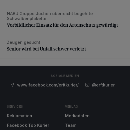
NABU Gruppe Jüchen überreicht begehrte
Vorbildlicher Einsatz für den Artenschutz gewürdigt
Schwalbenplakette
Vorbildlicher Einsatz für den Artenschutz gewürdigt
Zeugen gesucht
Senior wird bei Unfall schwer verletzt
Senior wird bei Unfall schwer verletzt
SOZIALE MEDIEN
www.facebook.com/erftkurier/
@erftkurier
SERVICES
VERLAG
Reklamation
Mediadaten
Facebook Top Kurier
Team