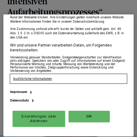
intensiven
Zwecke. Wenn Tracker deaktiviert sind, sind manche Inhalte und Anzeigen
möglicherweise nicht mehr so relevant für Sie. Sie können dieses Menü jederzeit
Aufarbeitungsprozesses“
wieder aufrufen, um Ihre Einstellungen zu ändern oder Ihre Einwilligung zu
widerrufen, indem Sie auf den Link Einstellungen oder Ablehnen am unteren
Rand der Webseite klicken. Ihre Einstellungen gelten innerhalb unseres Website.
Weitere Informationen finden Sie in unserer Datenschutzerklärung.
Der Vorstand des Katholikenrates Rhein-Kreis zeigt
Ihre Zustimmung umfasst alle erft-kurier.de-Seiten und schließt gem. Art. 49
sich froh und erleichtert darüber, dass nun endlich das
Abs. 1 S. 1 lit. a DSGVO auch die Datenverarbeitung außerhalb des EWR, z.B. in
den USA ein.
Gutachten von Prof. Gercke über den Umgang mit
sexueller Gewalt im Erzbistum Köln veröffentlicht
Wir und unsere Partner verarbeiten Daten, um Folgendes
bereitzustellen:
wurde. Insbesondere mit Blick auf die vielen Opfer von
sexueller Gewalt ist es gut, dass die monatelange
Verwendung genauer Standortdaten. Endgeräteeigenschaften zur Identifikation
aktiv abfragen. Speichern von oder Zugriff auf Informationen auf einem Endgerät.
Hängepartie nun beendet ist. Die Mitglieder zeigten sich
Personalisierte Werbung und Inhalte, Messung von Werbeleistung und der
Performance von Inhalten, Zielgruppenforschung sowie Entwicklung und
jedoch auch erschrocken über den Umfang der
Verbesserung von Angeboten.
sexuellen Gewalt und die deutlich gewordenen
Ausführliche Informationen
strukturellen Probleme im Generalvikariat.
Impressum
Datenschutz
22.03.2021 , 10:16 Uhr
Eine Minute Lesezeit
Einstellungen oder
OK
Ablehnen