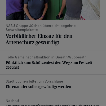
NABU Gruppe Jüchen überreicht begehrte
Schwalbenplakette
Vorbildlicher Einsatz für den
Artenschutz gewürdigt
Tolle Gemeinschaftsaktion in Gierath/Gubberath
Pünktlich zum Schützenfest den Weg zum Festzelt geebne
Pünktlich zum Schützenfest den Weg zum Festzelt
geebnet
Stadt Jüchen bittet um Vorschläge
Ehrenamtler sollen gewürdigt werden
Ehrenamtler sollen gewürdigt werden
Nachruf
Trauer um Heimatforscher und Herzblut-Schütze Hans W
Trauer um Heimatforscher und Herzblut-Schütze Hans