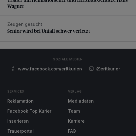
Wagner
Zeugen gesucht
Senior wird bei Unfall schwer verletzt
Senior wird bei Unfall schwer verletzt
SOZIALE MEDIEN
www.facebook.com/erftkurier/
@erftkurier
SERVICES
VERLAG
Reklamation
Mediadaten
Facebook Top Kurier
Team
Inserieren
Karriere
Trauerportal
FAQ