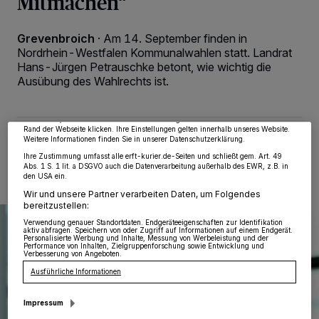
Mitmachen“
Grevenbroich
·
Am 14. September finden in
Wir und unsere
218
-Partner speichern und greifen auf personenbezogene Daten
Nordrhein-Westfalen Kommunalwahlen statt. Landrat
wie Browserdaten oder eindeutige Kennungen auf Ihrem Gerät zu. Durch Auswahl
Hans-Jürgen Petrauschke betont, wie wichtig die
von OK aktivieren Sie Tracking-Technologien für die unter „Wir und unsere
Ausübung des Wahlrechts ist.
Partner verarbeiten Daten, um Ihnen Dienste bereitzustellen“ aufgeführten
Zwecke. Wenn Tracker deaktiviert sind, sind manche Inhalte und Anzeigen
möglicherweise nicht mehr so relevant für Sie. Sie können dieses Menü jederzeit
wieder aufrufen, um Ihre Einstellungen zu ändern oder Ihre Einwilligung zu
widerrufen, indem Sie auf den Link Einstellungen oder Ablehnen am unteren
Rand der Webseite klicken. Ihre Einstellungen gelten innerhalb unseres Website.
10.09.2025 , 17:06 Uhr
Eine Minute Lesezeit
Weitere Informationen finden Sie in unserer Datenschutzerklärung.
Ihre Zustimmung umfasst alle erft-kurier.de-Seiten und schließt gem. Art. 49
Abs. 1 S. 1 lit. a DSGVO auch die Datenverarbeitung außerhalb des EWR, z.B. in
den USA ein.
Wir und unsere Partner verarbeiten Daten, um Folgendes
bereitzustellen:
Verwendung genauer Standortdaten. Endgeräteeigenschaften zur Identifikation
aktiv abfragen. Speichern von oder Zugriff auf Informationen auf einem Endgerät.
Personalisierte Werbung und Inhalte, Messung von Werbeleistung und der
Performance von Inhalten, Zielgruppenforschung sowie Entwicklung und
Verbesserung von Angeboten.
Ausführliche Informationen
Impressum