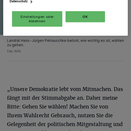
Datenschutz
Einstellungen oder
OK
Ablehnen
Landrat Hans-Jürgen Petrauschke betont, wie wichtig es ist, wählen
zu gehen.
Foto: RKN.
„Unsere Demokratie lebt vom Mitmachen. Das
fängt mit der Stimmabgabe an. Daher meine
Bitte: Gehen Sie wählen! Machen Sie von
Ihrem Wahlrecht Gebrauch, nutzen Sie die
Gelegenheit der politischen Mitgestaltung und