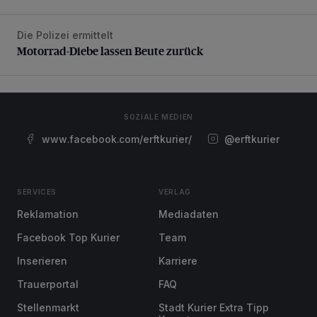
Die Polizei ermittelt
Motorrad-Diebe lassen Beute zurück
Motorrad-Diebe lassen Beute zurück
SOZIALE MEDIEN
www.facebook.com/erftkurier/
@erftkurier
SERVICES
VERLAG
Reklamation
Mediadaten
Facebook Top Kurier
Team
Inserieren
Karriere
Trauerportal
FAQ
Stellenmarkt
Stadt Kurier Extra Tipp