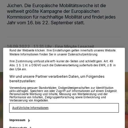
Jüchen. Die Europäische Mobilitätswoche ist die
weltweit größte Kampagne der Europäischen
Kommission für nachhaltige Mobilität und findet jedes
Wir und unsere
218
-Partner speichern und greifen auf personenbezogene Daten
Jahr vom 16. bis 22. September statt.
wie Browserdaten oder eindeutige Kennungen auf Ihrem Gerät zu. Durch Auswahl
von OK aktivieren Sie Tracking-Technologien für die unter „Wir und unsere
Partner verarbeiten Daten, um Ihnen Dienste bereitzustellen“ aufgeführten
Zwecke. Wenn Tracker deaktiviert sind, sind manche Inhalte und Anzeigen
möglicherweise nicht mehr so relevant für Sie. Sie können dieses Menü jederzeit
wieder aufrufen, um Ihre Einstellungen zu ändern oder Ihre Einwilligung zu
16.09.2022 , 11:31 Uhr
Eine Minute Lesezeit
widerrufen, indem Sie auf den Link Einstellungen oder Ablehnen am unteren
Rand der Webseite klicken. Ihre Einstellungen gelten innerhalb unseres Website.
Weitere Informationen finden Sie in unserer Datenschutzerklärung.
Ihre Zustimmung umfasst alle erft-kurier.de-Seiten und schließt gem. Art. 49
Abs. 1 S. 1 lit. a DSGVO auch die Datenverarbeitung außerhalb des EWR, z.B. in
den USA ein.
Wir und unsere Partner verarbeiten Daten, um Folgendes
bereitzustellen:
Verwendung genauer Standortdaten. Endgeräteeigenschaften zur Identifikation
aktiv abfragen. Speichern von oder Zugriff auf Informationen auf einem Endgerät.
Personalisierte Werbung und Inhalte, Messung von Werbeleistung und der
Performance von Inhalten, Zielgruppenforschung sowie Entwicklung und
Verbesserung von Angeboten.
Ausführliche Informationen
Impressum
Datenschutz