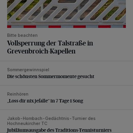
Bitte beachten
Vollsperrung der Talstraße in
Grevenbroich-Kapellen
Sommergewinnspiel
Die schönsten Sommermomente gesucht
Die schönsten Sommermomente gesucht
Reinhören
„Loss dir nix jefalle“ in 7 Tage 1 Song
„Loss dir nix jefalle“ in 7 Tage 1 Song
Jakob-Hombach-Gedächtnis-Turnier des
Jubiläumsausgabe des Traditions-Tennisturniers
Hochneukircher TC
Jubiläumsausgabe des Traditions-Tennisturniers