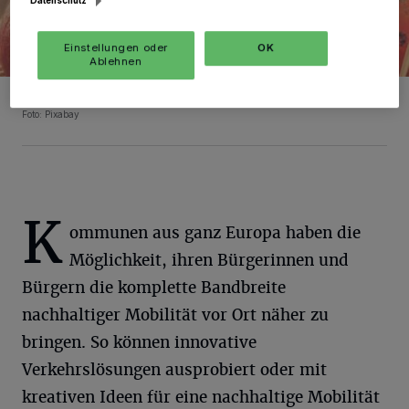
Einstellungen oder
OK
Ablehnen
Aktuell locken zum Beispiel Kürbisse in die Hofläden.
Foto: Pixabay
K
ommunen aus ganz Europa haben die
Möglichkeit, ihren Bürgerinnen und
Bürgern die komplette Bandbreite
nachhaltiger Mobilität vor Ort näher zu
bringen. So können innovative
Verkehrslösungen ausprobiert oder mit
kreativen Ideen für eine nachhaltige Mobilität