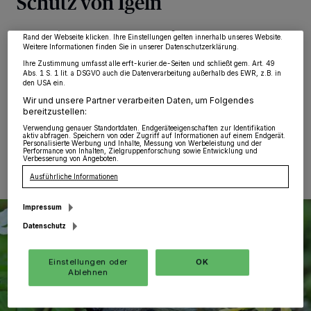
Schutz von Igeln
möglicherweise nicht mehr so relevant für Sie. Sie können dieses Menü jederzeit
wieder aufrufen, um Ihre Einstellungen zu ändern oder Ihre Einwilligung zu
widerrufen, indem Sie auf den Link Einstellungen oder Ablehnen am unteren
Jüchen
·
Die NABU-Ortsgruppe Jüchen setzt sich
Rand der Webseite klicken. Ihre Einstellungen gelten innerhalb unseres Website.
Weitere Informationen finden Sie in unserer Datenschutzerklärung.
entschieden für den Schutz der heimischen
Igelpopulation ein und fordert ein Mähverbot in der
Ihre Zustimmung umfasst alle erft-kurier.de-Seiten und schließt gem. Art. 49
Abs. 1 S. 1 lit. a DSGVO auch die Datenverarbeitung außerhalb des EWR, z.B. in
Stadt Jüchen – insbesondere in den Nachtstunden.
den USA ein.
Wir und unsere Partner verarbeiten Daten, um Folgendes
bereitzustellen:
Verwendung genauer Standortdaten. Endgeräteeigenschaften zur Identifikation
04.08.2025 , 08:00 Uhr
Eine Minute Lesezeit
aktiv abfragen. Speichern von oder Zugriff auf Informationen auf einem Endgerät.
Personalisierte Werbung und Inhalte, Messung von Werbeleistung und der
Performance von Inhalten, Zielgruppenforschung sowie Entwicklung und
Verbesserung von Angeboten.
Ausführliche Informationen
Impressum
Datenschutz
Einstellungen oder
OK
Ablehnen