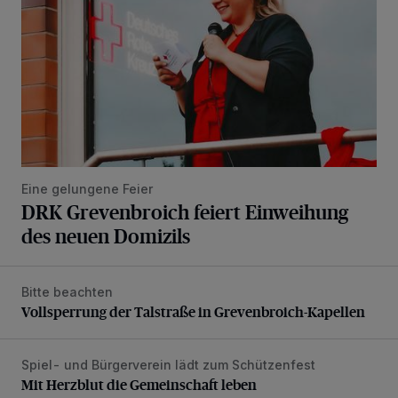
Eine gelungene Feier
DRK Grevenbroich feiert Einweihung
des neuen Domizils
Bitte beachten
Vollsperrung der Talstraße in Grevenbroich-Kapellen
Vollsperrung der Talstraße in Grevenbroich-Kapellen
Spiel- und Bürgerverein lädt zum Schützenfest
Mit Herzblut die Gemeinschaft leben
Mit Herzblut die Gemeinschaft leben