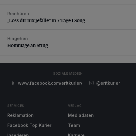
Reinhören
„Loss dir nix jefalle“ in 7 Tage 1 Song
„Loss dir nix jefalle“ in 7 Tage 1 Song
Hingehen
Hommage an Sting
Hommage an Sting
SOZIALE MEDIEN
www.facebook.com/erftkurier/
@erftkurier
SERVICES
VERLAG
Reklamation
Mediadaten
Facebook Top Kurier
Team
Inserieren
Karriere