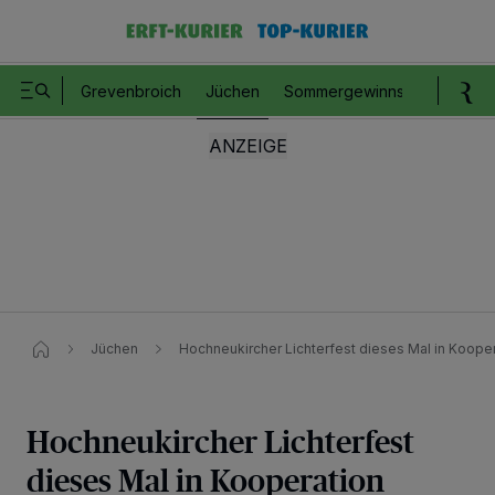
Grevenbroich
Jüchen
Sommergewinnspiel
Romm
Jüchen
Hochneukircher Lichterfest dieses Mal in Koope
Hochneukircher Lichterfest
dieses Mal in Kooperation