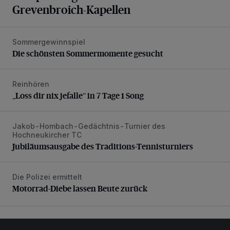
Grevenbroich-Kapellen
Sommergewinnspiel
Die schönsten Sommermomente gesucht
Die schönsten Sommermomente gesucht
Reinhören
„Loss dir nix jefalle“ in 7 Tage 1 Song
„Loss dir nix jefalle“ in 7 Tage 1 Song
Jakob-Hombach-Gedächtnis-Turnier des
Jubiläumsausgabe des Traditions-Tennisturniers
Hochneukircher TC
Jubiläumsausgabe des Traditions-Tennisturniers
Die Polizei ermittelt
Motorrad-Diebe lassen Beute zurück
Motorrad-Diebe lassen Beute zurück