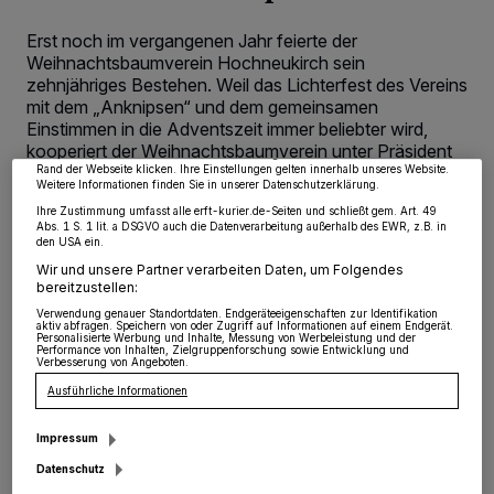
Erst noch im vergangenen Jahr feierte der
Wir und unsere
218
-Partner speichern und greifen auf personenbezogene Daten
Weihnachtsbaumverein Hochneukirch sein
wie Browserdaten oder eindeutige Kennungen auf Ihrem Gerät zu. Durch Auswahl
von OK aktivieren Sie Tracking-Technologien für die unter „Wir und unsere
zehnjähriges Bestehen. Weil das Lichterfest des Vereins
Partner verarbeiten Daten, um Ihnen Dienste bereitzustellen“ aufgeführten
mit dem „Anknipsen“ und dem gemeinsamen
Zwecke. Wenn Tracker deaktiviert sind, sind manche Inhalte und Anzeigen
möglicherweise nicht mehr so relevant für Sie. Sie können dieses Menü jederzeit
Einstimmen in die Adventszeit immer beliebter wird,
wieder aufrufen, um Ihre Einstellungen zu ändern oder Ihre Einwilligung zu
kooperiert der Weihnachtsbaumverein unter Präsident
widerrufen, indem Sie auf den Link Einstellungen oder Ablehnen am unteren
Sebastian Schmidt, am 29. November mit dem
Rand der Webseite klicken. Ihre Einstellungen gelten innerhalb unseres Website.
Weitere Informationen finden Sie in unserer Datenschutzerklärung.
Jugendcafé „B@mm“ und kann somit noch mehr
Ihre Zustimmung umfasst alle erft-kurier.de-Seiten und schließt gem. Art. 49
Attraktionen anbieten.
Abs. 1 S. 1 lit. a DSGVO auch die Datenverarbeitung außerhalb des EWR, z.B. in
den USA ein.
Wir und unsere Partner verarbeiten Daten, um Folgendes
bereitzustellen:
29.11.2019 , 12:24 Uhr
2 Minuten Lesezeit
Verwendung genauer Standortdaten. Endgeräteeigenschaften zur Identifikation
aktiv abfragen. Speichern von oder Zugriff auf Informationen auf einem Endgerät.
Personalisierte Werbung und Inhalte, Messung von Werbeleistung und der
Performance von Inhalten, Zielgruppenforschung sowie Entwicklung und
Verbesserung von Angeboten.
Ausführliche Informationen
Impressum
Datenschutz