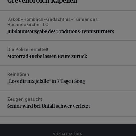
Grevenbroich-Kapellen
Jakob-Hombach-Gedächtnis-Turnier des
Jubiläumsausgabe des Traditions-Tennisturniers
Hochneukircher TC
Jubiläumsausgabe des Traditions-Tennisturniers
Die Polizei ermittelt
Motorrad-Diebe lassen Beute zurück
Motorrad-Diebe lassen Beute zurück
Reinhören
„Loss dir nix jefalle“ in 7 Tage 1 Song
„Loss dir nix jefalle“ in 7 Tage 1 Song
Zeugen gesucht
Senior wird bei Unfall schwer verletzt
Senior wird bei Unfall schwer verletzt
SOZIALE MEDIEN