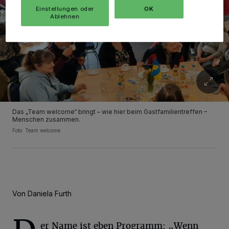
Einstellungen oder
OK
Ablehnen
Das „Team welcome“ bringt – wie hier beim Gastfamilientreffen –
Menschen zusammen.
Foto: Team welcome
Von Daniela Furth
er Name ist eben Programm: „Wenn