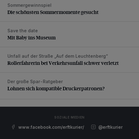
Sommergewinnspiel
Die schönsten Sommermomente gesucht
Die schönsten Sommermomente gesucht
Save the date
Mit Baby ins Museum
Mit Baby ins Museum
Unfall auf der Straße „Auf dem Leuchtenberg“
Rollerfahrerin bei Verkehrsunfall schwer verletzt
Rollerfahrerin bei Verkehrsunfall schwer verletzt
Der große Spar-Ratgeber
Lohnen sich kompatible Druckerpatronen?
Lohnen sich kompatible Druckerpatronen?
SOZIALE MEDIEN
www.facebook.com/erftkurier/
@erftkurier