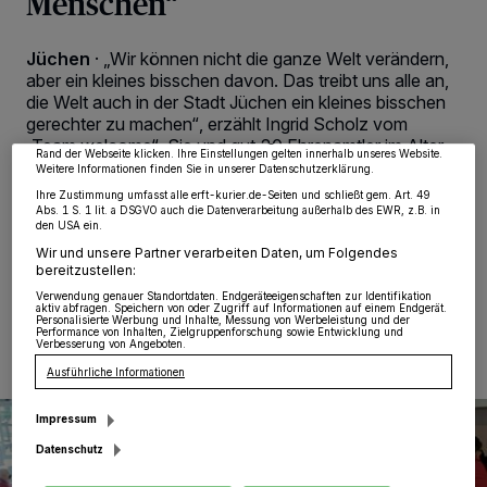
Menschen“
Wir und unsere
218
-Partner speichern und greifen auf personenbezogene Daten
wie Browserdaten oder eindeutige Kennungen auf Ihrem Gerät zu. Durch Auswahl
Jüchen
·
„Wir können nicht die ganze Welt verändern,
von OK aktivieren Sie Tracking-Technologien für die unter „Wir und unsere
aber ein kleines bisschen davon. Das treibt uns alle an,
Partner verarbeiten Daten, um Ihnen Dienste bereitzustellen“ aufgeführten
Zwecke. Wenn Tracker deaktiviert sind, sind manche Inhalte und Anzeigen
die Welt auch in der Stadt Jüchen ein kleines bisschen
möglicherweise nicht mehr so relevant für Sie. Sie können dieses Menü jederzeit
gerechter zu machen“, erzählt Ingrid Scholz vom
wieder aufrufen, um Ihre Einstellungen zu ändern oder Ihre Einwilligung zu
widerrufen, indem Sie auf den Link Einstellungen oder Ablehnen am unteren
„Team welcome“. Sie und gut 20 Ehrenamtler im Alter
Rand der Webseite klicken. Ihre Einstellungen gelten innerhalb unseres Website.
von 28 bis 80 Jahren setzen sich mit viel Herzblut dafür
Weitere Informationen finden Sie in unserer Datenschutzerklärung.
ein, geflüchtete Menschen in Jüchen willkommen zu
Ihre Zustimmung umfasst alle erft-kurier.de-Seiten und schließt gem. Art. 49
heißen.
Abs. 1 S. 1 lit. a DSGVO auch die Datenverarbeitung außerhalb des EWR, z.B. in
den USA ein.
Wir und unsere Partner verarbeiten Daten, um Folgendes
bereitzustellen:
Verwendung genauer Standortdaten. Endgeräteeigenschaften zur Identifikation
12.02.2023 , 12:00 Uhr
2 Minuten Lesezeit
aktiv abfragen. Speichern von oder Zugriff auf Informationen auf einem Endgerät.
Personalisierte Werbung und Inhalte, Messung von Werbeleistung und der
Performance von Inhalten, Zielgruppenforschung sowie Entwicklung und
Verbesserung von Angeboten.
Ausführliche Informationen
Impressum
Datenschutz