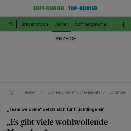
Grevenbroich
Jüchen
Sommergewinnspiel
Romm
Jüchen
Jüchen: Ehrenamtlicher Einsatz für Flüchtlinge
„Team welcome“ setztz sich für Flüchtlinge ein
„Es gibt viele wohlwollende