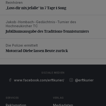
Reinhören
„Loss dir nix jefalle“ in 7 Tage 1 Song
„Loss dir nix jefalle“ in 7 Tage 1 Song
Jakob-Hombach-Gedächtnis-Turnier des
Jubiläumsausgabe des Traditions-Tennisturniers
Hochneukircher TC
Jubiläumsausgabe des Traditions-Tennisturniers
Die Polizei ermittelt
Motorrad-Diebe lassen Beute zurück
Motorrad-Diebe lassen Beute zurück
SOZIALE MEDIEN
www.facebook.com/erftkurier/
@erftkurier
SERVICES
VERLAG
Reklamation
Mediadaten