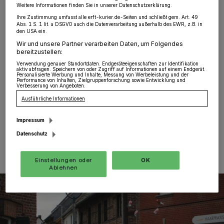
Menge Spaß!
Weitere Informationen finden Sie in unserer Datenschutzerklärung.
Ihre Zustimmung umfasst alle erft-kurier.de-Seiten und schließt gem. Art. 49
Abs. 1 S. 1 lit. a DSGVO auch die Datenverarbeitung außerhalb des EWR, z.B. in
Jüchen
·
Bei strahlendem Sonnenschein zogen rund
den USA ein.
400 Kinder am Karnevalsfreitag durch die Jüchener
Wir und unsere Partner verarbeiten Daten, um Folgendes
Straßen. Die Kinder des katholischen Kindergartens
bereitzustellen:
„Zur lieben Frau“, der KiTa „Villa Kunterbunt“ und der
Verwendung genauer Standortdaten. Endgeräteeigenschaften zur Identifikation
Gemeinschaftsgrundschule zogen, in Begleitung von
aktiv abfragen. Speichern von oder Zugriff auf Informationen auf einem Endgerät.
Eltern und Betreuern, los, um reichlich Kamelle
Personalisierte Werbung und Inhalte, Messung von Werbeleistung und der
Performance von Inhalten, Zielgruppenforschung sowie Entwicklung und
abzustauben.
Verbesserung von Angeboten.
Ausführliche Informationen
Impressum
24.02.2020 , 09:58 Uhr
Eine Minute Lesezeit
Datenschutz
Einstellungen oder
OK
Ablehnen