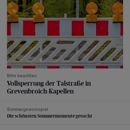
Bitte beachten
Vollsperrung der Talstraße in
Grevenbroich-Kapellen
Sommergewinnspiel
Die schönsten Sommermomente gesucht
Die schönsten Sommermomente gesucht