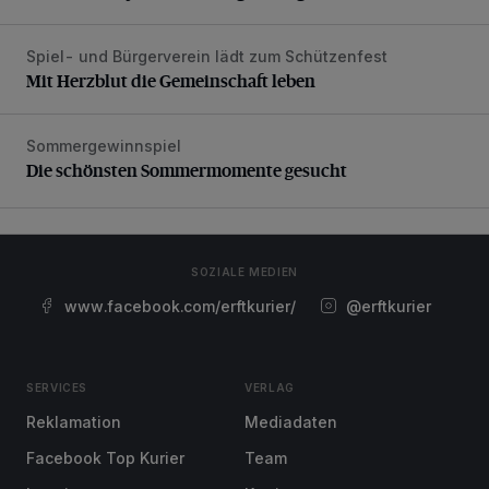
Spiel- und Bürgerverein lädt zum Schützenfest
Mit Herzblut die Gemeinschaft leben
Mit Herzblut die Gemeinschaft leben
Sommergewinnspiel
Die schönsten Sommermomente gesucht
Die schönsten Sommermomente gesucht
SOZIALE MEDIEN
www.facebook.com/erftkurier/
@erftkurier
SERVICES
VERLAG
Reklamation
Mediadaten
Facebook Top Kurier
Team