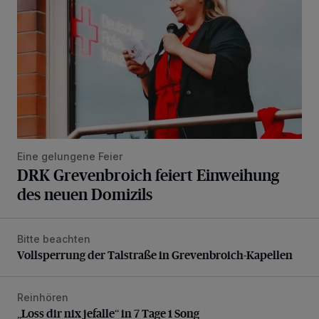
Eine gelungene Feier
DRK Grevenbroich feiert Einweihung
des neuen Domizils
Bitte beachten
Vollsperrung der Talstraße in Grevenbroich-Kapellen
Vollsperrung der Talstraße in Grevenbroich-Kapellen
Reinhören
„Loss dir nix jefalle“ in 7 Tage 1 Song
„Loss dir nix jefalle“ in 7 Tage 1 Song