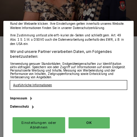
Partner verarbeiten Daten, um Ihnen Dienste bereitzustellen“ aufgeführten
Zwecke. Wenn Tracker deaktiviert sind, sind manche Inhalte und Anzeigen
möglicherweise nicht mehr so relevant für Sie. Sie können dieses Menü jederzeit
wieder aufrufen, um Ihre Einstellungen zu ändern oder Ihre Einwilligung zu
widerrufen, indem Sie auf den Link Einstellungen oder Ablehnen am unteren
Rand der Webseite klicken. Ihre Einstellungen gelten innerhalb unseres Website.
Weitere Informationen finden Sie in unserer Datenschutzerklärung.
Ihre Zustimmung umfasst alle erft-kurier.de-Seiten und schließt gem. Art. 49
Abs. 1 S. 1 lit. a DSGVO auch die Datenverarbeitung außerhalb des EWR, z.B. in
Königspaar Jörg und Anne Zitzen freut sich auf die anstehenden
den USA ein.
Festtage.
Wir und unsere Partner verarbeiten Daten, um Folgendes
Foto: Rita Lonyai
bereitzustellen:
Verwendung genauer Standortdaten. Endgeräteeigenschaften zur Identifikation
aktiv abfragen. Speichern von oder Zugriff auf Informationen auf einem Endgerät.
Personalisierte Werbung und Inhalte, Messung von Werbeleistung und der
Performance von Inhalten, Zielgruppenforschung sowie Entwicklung und
Verbesserung von Angeboten.
Ausführliche Informationen
Entscheidend daran beteiligt war sein zweites
Impressum
großes Hobby: das Grillen. Es war bei einem
Datenschutz
gemütlichen Grillabend im Corona-Jahr 2020.
Ein Freund aus den „Steakhuntern“, dem
Einstellungen oder
OK
Ablehnen
sechsköpfigen Grill-Team, in dem Majestät