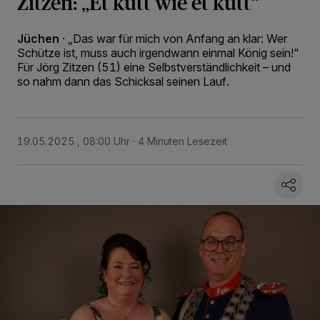
Zitzen: „Et kütt wie et kütt“
Jüchen
·
„Das war für mich von Anfang an klar: Wer
Schütze ist, muss auch irgendwann einmal König sein!“
Für Jörg Zitzen (51) eine Selbstverständlichkeit – und
so nahm dann das Schicksal seinen Lauf.
19.05.2025 , 08:00 Uhr
4 Minuten Lesezeit
Wir und unsere
218
-Partner speichern und greifen auf personenbezogene Daten
wie Browserdaten oder eindeutige Kennungen auf Ihrem Gerät zu. Durch Auswahl
von OK aktivieren Sie Tracking-Technologien für die unter „Wir und unsere