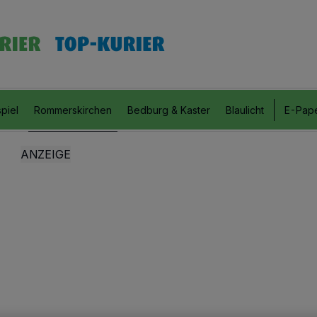
piel
Rommerskirchen
Bedburg & Kaster
Blaulicht
E-Pap