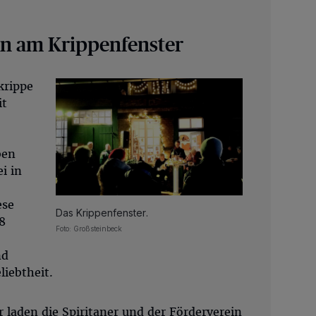
en am Krippenfenster
krippe
it
ben
i in
ese
Das Krippenfenster.
8
Foto: Großsteinbeck
nd
liebtheit.
laden die Spiritaner und der Förderverein