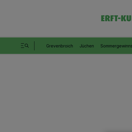
Grevenbroich
Jüchen
Sommergewinns