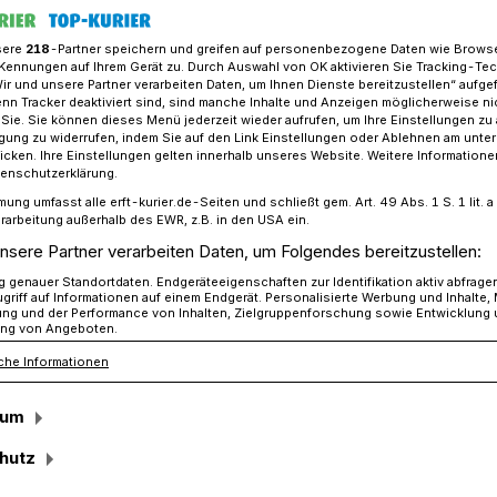
sere
218
-Partner speichern und greifen auf personenbezogene Daten wie Brows
Kennungen auf Ihrem Gerät zu. Durch Auswahl von OK aktivieren Sie Tracking-Te
Wir und unsere Partner verarbeiten Daten, um Ihnen Dienste bereitzustellen“ aufge
oneller Krippenaufbau in der Klosterbasilika Knechtsteden abgeschl
n Tracker deaktiviert sind, sind manche Inhalte und Anzeigen möglicherweise ni
r Sie. Sie können dieses Menü jederzeit wieder aufrufen, um Ihre Einstellungen zu
ligung zu widerrufen, indem Sie auf den Link Einstellungen oder Ablehnen am unte
icken. Ihre Einstellungen gelten innerhalb unseres Website. Weitere Informationen
tsteden
tenschutzerklärung.
mung umfasst alle erft-kurier.de-Seiten und schließt gem. Art. 49 Abs. 1 S. 1 lit
au abgeschlossen
rarbeitung außerhalb des EWR, z.B. in den USA ein.
nsere Partner verarbeiten Daten, um Folgendes bereitzustellen:
genauer Standortdaten. Endgeräteeigenschaften zur Identifikation aktiv abfrage
griff auf Informationen auf einem Endgerät. Personalisierte Werbung und Inhalte
 Jahr erstrahlt die Klosterbasilika
ung und der Performance von Inhalten, Zielgruppenforschung sowie Entwicklung
ng von Angeboten.
er Atmosphäre: In der Westapsis wurde
che Informationen
aufgebaut, die seit vielen Jahren
on hinaus anzieht.
sum
hutz