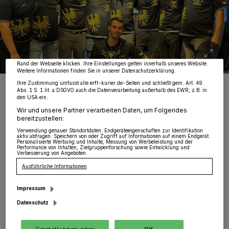
Wir und unsere
218
-Partner speichern und greifen auf personenbezogene Daten
wie Browserdaten oder eindeutige Kennungen auf Ihrem Gerät zu. Durch Auswahl
von OK aktivieren Sie Tracking-Technologien für die unter „Wir und unsere
Partner verarbeiten Daten, um Ihnen Dienste bereitzustellen“ aufgeführten
Zwecke. Wenn Tracker deaktiviert sind, sind manche Inhalte und Anzeigen
möglicherweise nicht mehr so relevant für Sie. Sie können dieses Menü jederzeit
wieder aufrufen, um Ihre Einstellungen zu ändern oder Ihre Einwilligung zu
widerrufen, indem Sie auf den Link Einstellungen oder Ablehnen am unteren
Rand der Webseite klicken. Ihre Einstellungen gelten innerhalb unseres Website.
Weitere Informationen finden Sie in unserer Datenschutzerklärung.
Im Bild von links nach rechts: Jannik Wunderlich, Dieter Mandel,
Ihre Zustimmung umfasst alle erft-kurier.de-Seiten und schließt gem. Art. 49
Lukas Wunderlich (Vize- Vorsitzender), Stefan Schäben, Nikolas
Abs. 1 S. 1 lit. a DSGVO auch die Datenverarbeitung außerhalb des EWR, z.B. in
den USA ein.
Elendt, Alexander Mandel (Kassierer), Niklas Preuß, Michael
Wunderlich. Unten sitzend: Patrick Leyser (Vorsitzender und
Wir und unsere Partner verarbeiten Daten, um Folgendes
aktueller Liga-Meister).
bereitzustellen:
Foto: KV./Liga/Gerhard P. Müller/Liga
Verwendung genauer Standortdaten. Endgeräteeigenschaften zur Identifikation
aktiv abfragen. Speichern von oder Zugriff auf Informationen auf einem Endgerät.
Personalisierte Werbung und Inhalte, Messung von Werbeleistung und der
Performance von Inhalten, Zielgruppenforschung sowie Entwicklung und
Verbesserung von Angeboten.
Ausführliche Informationen
Von Gerhard P. Müller
Impressum
Datenschutz
S
ein Verein wurde als „Familien-Idee“