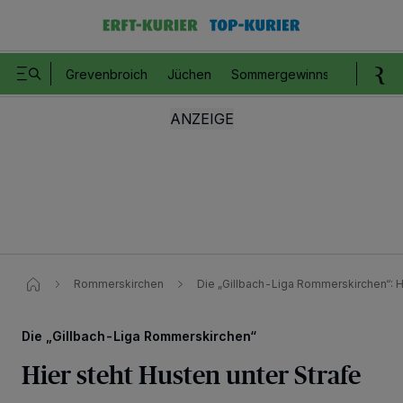
Grevenbroich
Jüchen
Sommergewinnspiel
Romm
Rommerskirchen
Die „Gillbach-Liga Rommerskirchen“: Hi
Die „Gillbach-Liga Rommerskirchen“
Hier steht Husten unter Strafe