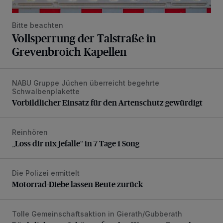
Bitte beachten
Vollsperrung der Talstraße in
Grevenbroich-Kapellen
NABU Gruppe Jüchen überreicht begehrte
Vorbildlicher Einsatz für den Artenschutz gewürdigt
Schwalbenplakette
Vorbildlicher Einsatz für den Artenschutz gewürdigt
Reinhören
„Loss dir nix jefalle“ in 7 Tage 1 Song
„Loss dir nix jefalle“ in 7 Tage 1 Song
Die Polizei ermittelt
Motorrad-Diebe lassen Beute zurück
Motorrad-Diebe lassen Beute zurück
Tolle Gemeinschaftsaktion in Gierath/Gubberath
Pünktlich zum Schützenfest den Weg zum Festzelt geebne