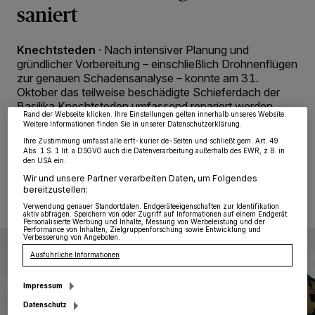
saniert
Wir und unsere
218
-Partner speichern und greifen auf personenbezogene Daten
wie Browserdaten oder eindeutige Kennungen auf Ihrem Gerät zu. Durch Auswahl
Knechtsteden
·
Nach intensiver Planung und
von OK aktivieren Sie Tracking-Technologien für die unter „Wir und unsere
gründlicher Vorbereitung – einschließlich Drohnenflügen
Partner verarbeiten Daten, um Ihnen Dienste bereitzustellen“ aufgeführten
Zwecke. Wenn Tracker deaktiviert sind, sind manche Inhalte und Anzeigen
zur genauen Schadensanalyse – konnte am 31.
möglicherweise nicht mehr so relevant für Sie. Sie können dieses Menü jederzeit
Oktober das teilweise beschädigte Schieferdach der
wieder aufrufen, um Ihre Einstellungen zu ändern oder Ihre Einwilligung zu
Basilika Knechtsteden umfassend repariert werden.
widerrufen, indem Sie auf den Link Einstellungen oder Ablehnen am unteren
Rand der Webseite klicken. Ihre Einstellungen gelten innerhalb unseres Website.
Weitere Informationen finden Sie in unserer Datenschutzerklärung.
Ihre Zustimmung umfasst alle erft-kurier.de-Seiten und schließt gem. Art. 49
Abs. 1 S. 1 lit. a DSGVO auch die Datenverarbeitung außerhalb des EWR, z.B. in
den USA ein.
17.11.2025 , 16:07 Uhr
Eine Minute Lesezeit
Wir und unsere Partner verarbeiten Daten, um Folgendes
bereitzustellen:
Verwendung genauer Standortdaten. Endgeräteeigenschaften zur Identifikation
aktiv abfragen. Speichern von oder Zugriff auf Informationen auf einem Endgerät.
Personalisierte Werbung und Inhalte, Messung von Werbeleistung und der
Performance von Inhalten, Zielgruppenforschung sowie Entwicklung und
Verbesserung von Angeboten.
Ausführliche Informationen
Impressum
Datenschutz