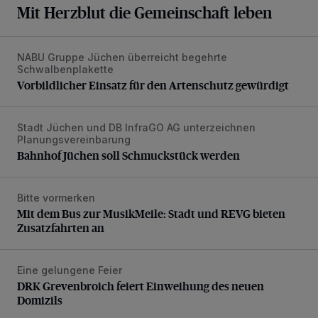
Mit Herzblut die Gemeinschaft leben
NABU Gruppe Jüchen überreicht begehrte
Vorbildlicher Einsatz für den Artenschutz gewürdigt
Schwalbenplakette
Vorbildlicher Einsatz für den Artenschutz gewürdigt
Stadt Jüchen und DB InfraGO AG unterzeichnen
Bahnhof Jüchen soll Schmuckstück werden
Planungsvereinbarung
Bahnhof Jüchen soll Schmuckstück werden
Bitte vormerken
Mit dem Bus zur MusikMeile: Stadt und REVG bieten Zusat
Mit dem Bus zur MusikMeile: Stadt und REVG bieten
Zusatzfahrten an
Eine gelungene Feier
DRK Grevenbroich feiert Einweihung des neuen Domizils
DRK Grevenbroich feiert Einweihung des neuen
Domizils