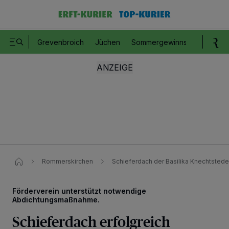
Grevenbroich
Jüchen
Sommergewinnspiel
Romm
Rommerskirchen
Schieferdach der Basilika Knechtsteden
Förderverein unterstützt notwendige
Abdichtungsmaßnahme.
Schieferdach erfolgreich