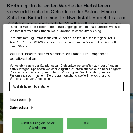
von OK aktivieren Sie Tracking-Technologien für die unter „Wir und unsere
Bedburg
·
In der ersten Woche der Herbstferien
Partner verarbeiten Daten, um Ihnen Dienste bereitzustellen“ aufgeführten
verwandelt sich das Gelände an der Anton-Heinen-
Zwecke. Wenn Tracker deaktiviert sind, sind manche Inhalte und Anzeigen
möglicherweise nicht mehr so relevant für Sie. Sie können dieses Menü jederzeit
Schule in Kirdorf in eine Textilwerkstatt. Vom 4. bis zum
wieder aufrufen, um Ihre Einstellungen zu ändern oder Ihre Einwilligung zu
7. Oktober veranstaltet die Stadt Bedburg gemeinsam
widerrufen, indem Sie auf den Link Einstellungen oder Ablehnen am unteren
Rand der Webseite klicken. Ihre Einstellungen gelten innerhalb unseres Website.
mit den Erlebnispädagogen von „Hoch³ - erleben |
Weitere Informationen finden Sie in unserer Datenschutzerklärung.
lernen | begleiten“ die diesjährigen Herbstferienspiele.
Ihre Zustimmung umfasst alle erft-kurier.de-Seiten und schließt gem. Art. 49
Anmeldungen sind ab sofort möglich.
Abs. 1 S. 1 lit. a DSGVO auch die Datenverarbeitung außerhalb des EWR, z.B. in
den USA ein.
Wir und unsere Partner verarbeiten Daten, um Folgendes
bereitzustellen:
16.09.2022 , 11:23 Uhr
Eine Minute Lesezeit
Verwendung genauer Standortdaten. Endgeräteeigenschaften zur Identifikation
aktiv abfragen. Speichern von oder Zugriff auf Informationen auf einem Endgerät.
Personalisierte Werbung und Inhalte, Messung von Werbeleistung und der
Performance von Inhalten, Zielgruppenforschung sowie Entwicklung und
Verbesserung von Angeboten.
Ausführliche Informationen
Impressum
Datenschutz
Einstellungen oder
OK
Ablehnen