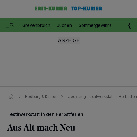
Grevenbroich
Jüchen
Sommergewinnspiel
Romm
Bedburg & Kaster
Upcycling Textilwerkstatt in Herbstfer
Textilwerkstatt in den Herbstferien
Aus Alt mach Neu
Wir und unsere
218
-Partner speichern und greifen auf personenbezogene Daten
wie Browserdaten oder eindeutige Kennungen auf Ihrem Gerät zu. Durch Auswahl