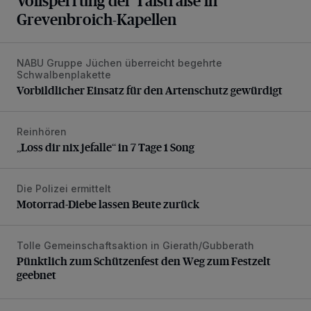
Vollsperrung der Talstraße in
Grevenbroich-Kapellen
NABU Gruppe Jüchen überreicht begehrte
Vorbildlicher Einsatz für den Artenschutz gewürdigt
Schwalbenplakette
Vorbildlicher Einsatz für den Artenschutz gewürdigt
Reinhören
„Loss dir nix jefalle“ in 7 Tage 1 Song
„Loss dir nix jefalle“ in 7 Tage 1 Song
Die Polizei ermittelt
Motorrad-Diebe lassen Beute zurück
Motorrad-Diebe lassen Beute zurück
Tolle Gemeinschaftsaktion in Gierath/Gubberath
Pünktlich zum Schützenfest den Weg zum Festzelt geebne
Pünktlich zum Schützenfest den Weg zum Festzelt
geebnet