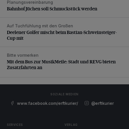
Planungsvereinbarung
Bahnhof Jüchen soll Schmuckstück werden
Auf Tuchfühlung mit den Großen
Deelener Golfer mischt beim Bastian-Schweinsteiger-Cup 
Deelener Golfer mischt beim Bastian-Schweinsteiger-
Cup mit
Bitte vormerken
Mit dem Bus zur MusikMeile: Stadt und REVG bieten Zusat
Mit dem Bus zur MusikMeile: Stadt und REVG bieten
Zusatzfahrten an
SOZIALE MEDIEN
www.facebook.com/erftkurier/
@erftkurier
SERVICES
VERLAG