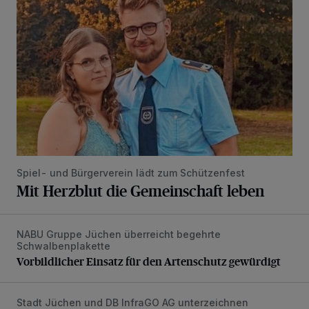
Spiel- und Bürgerverein lädt zum Schützenfest
Mit Herzblut die Gemeinschaft leben
NABU Gruppe Jüchen überreicht begehrte
Vorbildlicher Einsatz für den Artenschutz gewürdigt
Schwalbenplakette
Vorbildlicher Einsatz für den Artenschutz gewürdigt
Stadt Jüchen und DB InfraGO AG unterzeichnen
Bahnhof Jüchen soll Schmuckstück werden