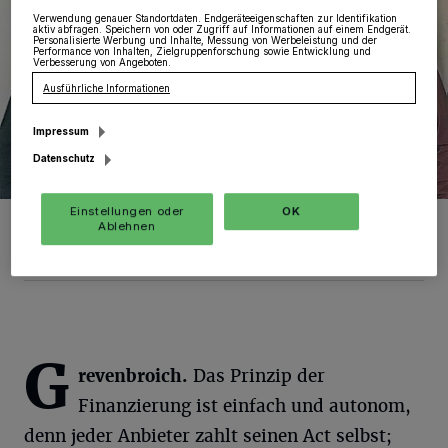
Verwendung genauer Standortdaten. Endgeräteeigenschaften zur Identifikation
aktiv abfragen. Speichern von oder Zugriff auf Informationen auf einem Endgerät.
Personalisierte Werbung und Inhalte, Messung von Werbeleistung und der
Performance von Inhalten, Zielgruppenforschung sowie Entwicklung und
Verbesserung von Angeboten.
Ausführliche Informationen
Impressum
Datenschutz
Einstellungen oder
OK
Die Macher der zweiten „Grevenbroicher Kulturnacht“ freuen sich
Ablehnen
unter Anderem auf „Musik Böhmer and his Corcertina from
Hell“.Alexandre Zindel und seine Volkszither.
G
revenbroich.
Das Prinzip der
Finanzierung ist einfach und autonom,
denn jeder Anbieter zahlt seinen Act selbst;