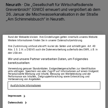
Neurath
·
Die „Gesellschaft für Wirtschaftsdienste
Grevenbroich“ (GWD) erneuert und vergrößert ab dem
Wir und unsere
218
-Partner speichern und greifen auf personenbezogene Daten
26. Januar die Mischwasserkanalisation in der Straße
wie Browserdaten oder eindeutige Kennungen auf Ihrem Gerät zu. Durch Auswahl
von OK aktivieren Sie Tracking-Technologien für die unter „Wir und unsere
„Am Schimmelsbusch“ in Neurath.
Partner verarbeiten Daten, um Ihnen Dienste bereitzustellen“ aufgeführten
Zwecke. Wenn Tracker deaktiviert sind, sind manche Inhalte und Anzeigen
möglicherweise nicht mehr so relevant für Sie. Sie können dieses Menü jederzeit
wieder aufrufen, um Ihre Einstellungen zu ändern oder Ihre Einwilligung zu
widerrufen, indem Sie auf den Link Einstellungen oder Ablehnen am unteren
Rand der Webseite klicken. Ihre Einstellungen gelten innerhalb unseres Website.
21.01.2026 , 08:47 Uhr
Eine Minute Lesezeit
Weitere Informationen finden Sie in unserer Datenschutzerklärung.
Ihre Zustimmung umfasst alle erft-kurier.de-Seiten und schließt gem. Art. 49
Abs. 1 S. 1 lit. a DSGVO auch die Datenverarbeitung außerhalb des EWR, z.B. in
den USA ein.
Wir und unsere Partner verarbeiten Daten, um Folgendes
bereitzustellen:
Verwendung genauer Standortdaten. Endgeräteeigenschaften zur Identifikation
aktiv abfragen. Speichern von oder Zugriff auf Informationen auf einem Endgerät.
Personalisierte Werbung und Inhalte, Messung von Werbeleistung und der
Performance von Inhalten, Zielgruppenforschung sowie Entwicklung und
Verbesserung von Angeboten.
Ausführliche Informationen
Impressum
Datenschutz