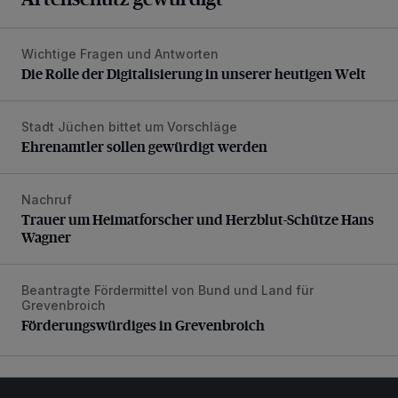
Wichtige Fragen und Antworten
Die Rolle der Digitalisierung in unserer heutigen Welt
Die Rolle der Digitalisierung in unserer heutigen Welt
Stadt Jüchen bittet um Vorschläge
Ehrenamtler sollen gewürdigt werden
Ehrenamtler sollen gewürdigt werden
Nachruf
Trauer um Heimatforscher und Herzblut-Schütze Hans W
Trauer um Heimatforscher und Herzblut-Schütze Hans
Wagner
Beantragte Fördermittel von Bund und Land für
Förderungswürdiges in Grevenbroich
Grevenbroich
Förderungswürdiges in Grevenbroich