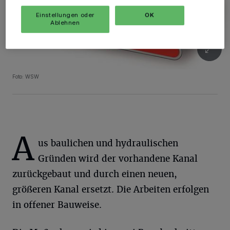
Einstellungen oder
OK
Ablehnen
Foto: WSW
A
us baulichen und hydraulischen
Gründen wird der vorhandene Kanal
zurückgebaut und durch einen neuen,
größeren Kanal ersetzt. Die Arbeiten erfolgen
in offener Bauweise.