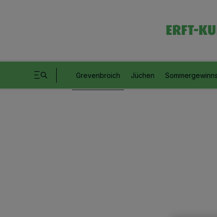
Grevenbroich
Jüchen
Sommergewinns