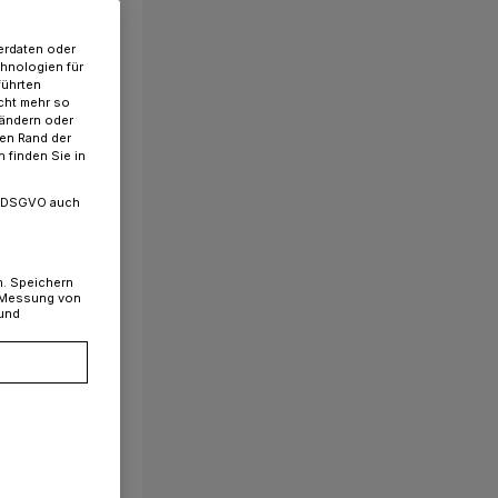
erdaten oder
chnologien für
führten
cht mehr so
 ändern oder
ren Rand der
 finden Sie in
. a DSGVO auch
n. Speichern
, Messung von
 und