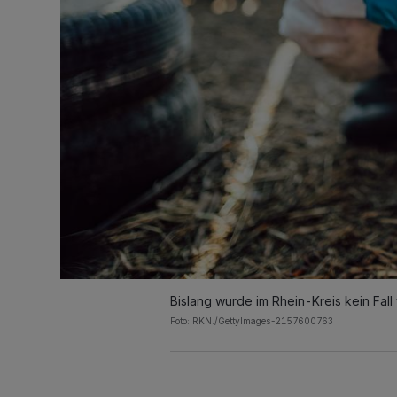
Bislang wurde im Rhein-Kreis kein Fall
Foto: RKN./GettyImages-2157600763