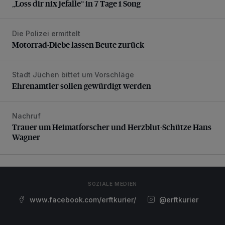
„Loss dir nix jefalle“ in 7 Tage 1 Song
Die Polizei ermittelt
Motorrad-Diebe lassen Beute zurück
Motorrad-Diebe lassen Beute zurück
Stadt Jüchen bittet um Vorschläge
Ehrenamtler sollen gewürdigt werden
Ehrenamtler sollen gewürdigt werden
Nachruf
Trauer um Heimatforscher und Herzblut-Schütze Hans W
Trauer um Heimatforscher und Herzblut-Schütze Hans
Wagner
SOZIALE MEDIEN
www.facebook.com/erftkurier/
@erftkurier