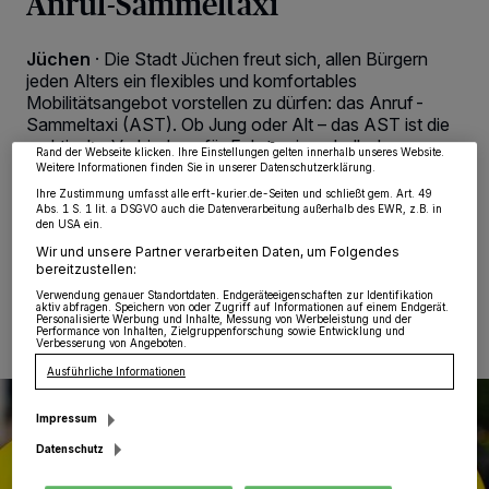
Anruf-Sammeltaxi
Wir und unsere
218
-Partner speichern und greifen auf personenbezogene Daten
wie Browserdaten oder eindeutige Kennungen auf Ihrem Gerät zu. Durch Auswahl
Jüchen
·
Die Stadt Jüchen freut sich, allen Bürgern
von OK aktivieren Sie Tracking-Technologien für die unter „Wir und unsere
jeden Alters ein flexibles und komfortables
Partner verarbeiten Daten, um Ihnen Dienste bereitzustellen“ aufgeführten
Zwecke. Wenn Tracker deaktiviert sind, sind manche Inhalte und Anzeigen
Mobilitätsangebot vorstellen zu dürfen: das Anruf-
möglicherweise nicht mehr so relevant für Sie. Sie können dieses Menü jederzeit
Sammeltaxi (AST). Ob Jung oder Alt – das AST ist die
wieder aufrufen, um Ihre Einstellungen zu ändern oder Ihre Einwilligung zu
widerrufen, indem Sie auf den Link Einstellungen oder Ablehnen am unteren
praktische Verbindung für Fahrten innerhalb des
Rand der Webseite klicken. Ihre Einstellungen gelten innerhalb unseres Website.
Stadtgebiets, die bequem von zu Hause aus
Weitere Informationen finden Sie in unserer Datenschutzerklärung.
telefonisch bestellt werden können.
Ihre Zustimmung umfasst alle erft-kurier.de-Seiten und schließt gem. Art. 49
Abs. 1 S. 1 lit. a DSGVO auch die Datenverarbeitung außerhalb des EWR, z.B. in
den USA ein.
Wir und unsere Partner verarbeiten Daten, um Folgendes
bereitzustellen:
13.10.2025 , 08:00 Uhr
Eine Minute Lesezeit
Verwendung genauer Standortdaten. Endgeräteeigenschaften zur Identifikation
aktiv abfragen. Speichern von oder Zugriff auf Informationen auf einem Endgerät.
Personalisierte Werbung und Inhalte, Messung von Werbeleistung und der
Performance von Inhalten, Zielgruppenforschung sowie Entwicklung und
Verbesserung von Angeboten.
Ausführliche Informationen
Impressum
Datenschutz