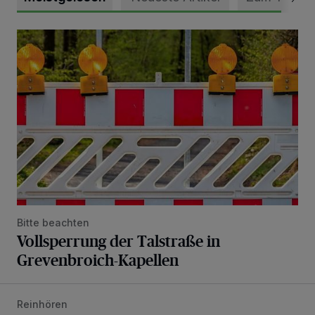
Vollsperrung der Talstraße in Grevenbroich-Kapellen
Bitte beachten
Vollsperrung der Talstraße in
Grevenbroich-Kapellen
Reinhören
„Loss dir nix jefalle“ in 7 Tage 1 Song