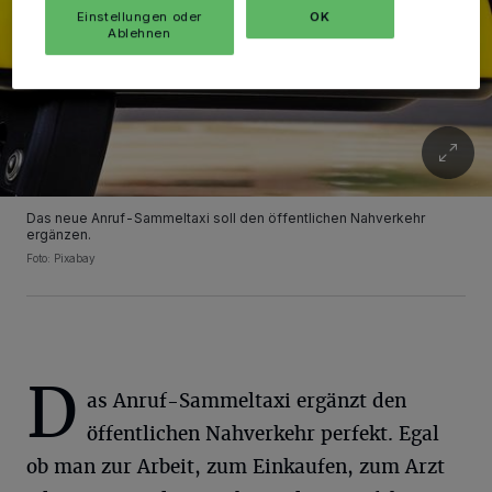
Einstellungen oder
OK
Ablehnen
Das neue Anruf-Sammeltaxi soll den öffentlichen Nahverkehr
ergänzen.
Foto: Pixabay
D
as Anruf-Sammeltaxi ergänzt den
öffentlichen Nahverkehr perfekt. Egal
ob man zur Arbeit, zum Einkaufen, zum Arzt