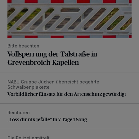
Bitte beachten
Vollsperrung der Talstraße in
Grevenbroich-Kapellen
NABU Gruppe Jüchen überreicht begehrte
Vorbildlicher Einsatz für den Artenschutz gewürdigt
Schwalbenplakette
Vorbildlicher Einsatz für den Artenschutz gewürdigt
Reinhören
„Loss dir nix jefalle“ in 7 Tage 1 Song
„Loss dir nix jefalle“ in 7 Tage 1 Song
Die Polizei ermittelt
Motorrad-Diebe lassen Beute zurück