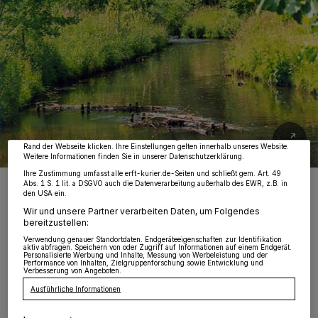
Wir und unsere
218
-Partner speichern und greifen auf personenbezogene Daten
wie Browserdaten oder eindeutige Kennungen auf Ihrem Gerät zu. Durch Auswahl
von OK aktivieren Sie Tracking-Technologien für die unter „Wir und unsere
Partner verarbeiten Daten, um Ihnen Dienste bereitzustellen“ aufgeführten
Zwecke. Wenn Tracker deaktiviert sind, sind manche Inhalte und Anzeigen
möglicherweise nicht mehr so relevant für Sie. Sie können dieses Menü jederzeit
wieder aufrufen, um Ihre Einstellungen zu ändern oder Ihre Einwilligung zu
widerrufen, indem Sie auf den Link Einstellungen oder Ablehnen am unteren
Rand der Webseite klicken. Ihre Einstellungen gelten innerhalb unseres Website.
Weitere Informationen finden Sie in unserer Datenschutzerklärung.
Ihre Zustimmung umfasst alle erft-kurier.de-Seiten und schließt gem. Art. 49
Foto: Gemeinde Rommerskirchen
Abs. 1 S. 1 lit. a DSGVO auch die Datenverarbeitung außerhalb des EWR, z.B. in
den USA ein.
Wir und unsere Partner verarbeiten Daten, um Folgendes
bereitzustellen:
Verwendung genauer Standortdaten. Endgeräteeigenschaften zur Identifikation
aktiv abfragen. Speichern von oder Zugriff auf Informationen auf einem Endgerät.
Personalisierte Werbung und Inhalte, Messung von Werbeleistung und der
von Gerhard P. Müller
Performance von Inhalten, Zielgruppenforschung sowie Entwicklung und
Verbesserung von Angeboten.
Ausführliche Informationen
as Josef Pohl in diesen Tagen wieder