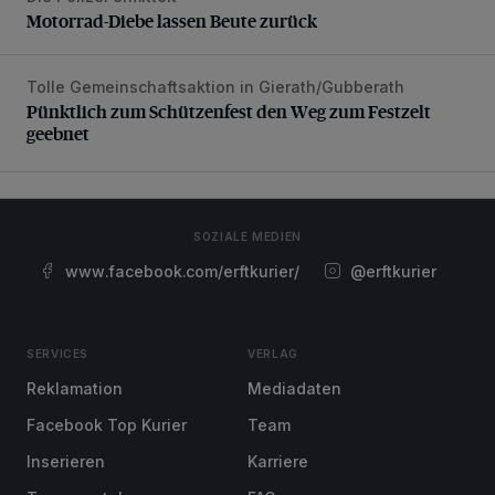
Motorrad-Diebe lassen Beute zurück
Tolle Gemeinschaftsaktion in Gierath/Gubberath
Pünktlich zum Schützenfest den Weg zum Festzelt geebne
Pünktlich zum Schützenfest den Weg zum Festzelt
geebnet
SOZIALE MEDIEN
www.facebook.com/erftkurier/
@erftkurier
SERVICES
VERLAG
Reklamation
Mediadaten
Facebook Top Kurier
Team
Inserieren
Karriere