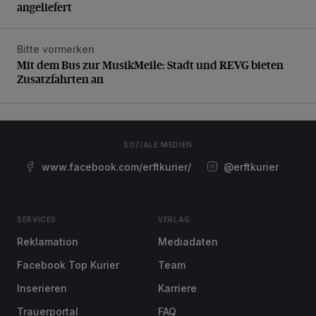
angeliefert
Bitte vormerken
Mit dem Bus zur MusikMeile: Stadt und REVG bieten Zusat
Mit dem Bus zur MusikMeile: Stadt und REVG bieten
Zusatzfahrten an
SOZIALE MEDIEN
www.facebook.com/erftkurier/
@erftkurier
SERVICES
VERLAG
Reklamation
Mediadaten
Facebook Top Kurier
Team
Inserieren
Karriere
Trauerportal
FAQ