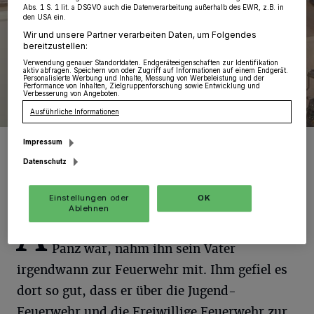
Abs. 1 S. 1 lit. a DSGVO auch die Datenverarbeitung außerhalb des EWR, z.B. in
den USA ein.
Wir und unsere Partner verarbeiten Daten, um Folgendes
bereitzustellen:
Verwendung genauer Standortdaten. Endgeräteeigenschaften zur Identifikation
aktiv abfragen. Speichern von oder Zugriff auf Informationen auf einem Endgerät.
Personalisierte Werbung und Inhalte, Messung von Werbeleistung und der
Performance von Inhalten, Zielgruppenforschung sowie Entwicklung und
Verbesserung von Angeboten.
Ausführliche Informationen
Foto: Kurier Verlag/Gerhard Müller
Impressum
Datenschutz
Einstellungen oder
OK
Ablehnen
A
ls Bernd Klaedtke (50) noch ein kleiner
Panz war, nahm ihn sein Vater
irgendwann zur Feuerwehr mit. Ihm gefiel es
dort so gut, dass er über die Jugend-
Feuerwehr und die Freiwillige Feuerwehr zur