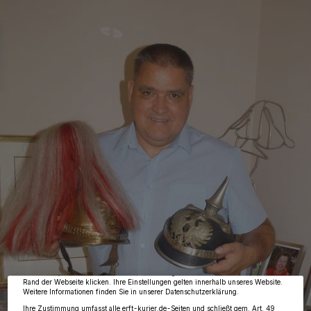
Wir und unsere
218
-Partner speichern und greifen auf personenbezogene Daten
wie Browserdaten oder eindeutige Kennungen auf Ihrem Gerät zu. Durch Auswahl
von OK aktivieren Sie Tracking-Technologien für die unter „Wir und unsere
Partner verarbeiten Daten, um Ihnen Dienste bereitzustellen“ aufgeführten
Zwecke. Wenn Tracker deaktiviert sind, sind manche Inhalte und Anzeigen
möglicherweise nicht mehr so relevant für Sie. Sie können dieses Menü jederzeit
wieder aufrufen, um Ihre Einstellungen zu ändern oder Ihre Einwilligung zu
widerrufen, indem Sie auf den Link Einstellungen oder Ablehnen am unteren
Rand der Webseite klicken. Ihre Einstellungen gelten innerhalb unseres Website.
Weitere Informationen finden Sie in unserer Datenschutzerklärung.
Ihre Zustimmung umfasst alle erft-kurier.de-Seiten und schließt gem. Art. 49