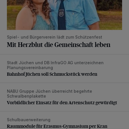
Spiel- und Bürgerverein lädt zum Schützenfest
Mit Herzblut die Gemeinschaft leben
Stadt Jüchen und DB InfraGO AG unterzeichnen
Bahnhof Jüchen soll Schmuckstück werden
Planungsvereinbarung
Bahnhof Jüchen soll Schmuckstück werden
NABU Gruppe Jüchen überreicht begehrte
Vorbildlicher Einsatz für den Artenschutz gewürdigt
Schwalbenplakette
Vorbildlicher Einsatz für den Artenschutz gewürdigt
Schulbauerweiterung
Raummodule für Erasmus-Gymnasium per Kran angeliefer
Raummodule für Erasmus-Gymnasium per Kran