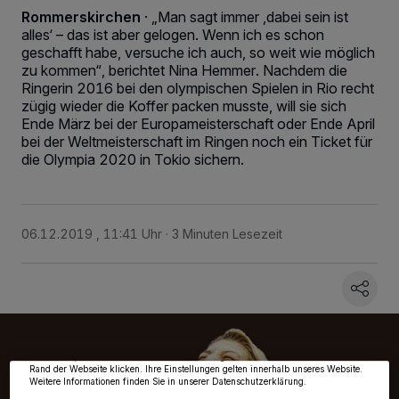
Rommerskirchen
·
„Man sagt immer ,dabei sein ist
alles‘ – das ist aber gelogen. Wenn ich es schon
geschafft habe, versuche ich auch, so weit wie möglich
zu kommen“, berichtet Nina Hemmer. Nachdem die
Ringerin 2016 bei den olympischen Spielen in Rio recht
zügig wieder die Koffer packen musste, will sie sich
Ende März bei der Europameisterschaft oder Ende April
bei der Weltmeisterschaft im Ringen noch ein Ticket für
die Olympia 2020 in Tokio sichern.
06.12.2019 , 11:41 Uhr
3 Minuten Lesezeit
Wir und unsere
218
-Partner speichern und greifen auf personenbezogene Daten
wie Browserdaten oder eindeutige Kennungen auf Ihrem Gerät zu. Durch Auswahl
von OK aktivieren Sie Tracking-Technologien für die unter „Wir und unsere
Partner verarbeiten Daten, um Ihnen Dienste bereitzustellen“ aufgeführten
Zwecke. Wenn Tracker deaktiviert sind, sind manche Inhalte und Anzeigen
möglicherweise nicht mehr so relevant für Sie. Sie können dieses Menü jederzeit
wieder aufrufen, um Ihre Einstellungen zu ändern oder Ihre Einwilligung zu
widerrufen, indem Sie auf den Link Einstellungen oder Ablehnen am unteren
Rand der Webseite klicken. Ihre Einstellungen gelten innerhalb unseres Website.
Weitere Informationen finden Sie in unserer Datenschutzerklärung.