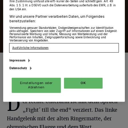
Ihre Zustimmung umfasst alle erft-kurier.de-Seiten und schließt gem. Art. 49
Abs. 1 S. 1 lit. a DSGVO auch die Datenverarbeitung außerhalb des EWR, z.B. in
den USA ein.
Wir und unsere Partner verarbeiten Daten, um Folgendes
bereitzustellen:
Verwendung genauer Standortdaten. Endgeräteeigenschaften zur Identifikation
aktiv abfragen. Speichern von oder Zugriff auf Informationen auf einem Endgerät.
Personalisierte Werbung und Inhalte, Messung von Werbeleistung und der
Performance von Inhalten, Zielgruppenforschung sowie Entwicklung und
Verbesserung von Angeboten.
Ausführliche Informationen
It´s Hemmer time - auch in Tokio?
Impressum
Foto: Ringerin
Datenschutz
Einstellungen oder
OK
Ablehnen
D
er rechte Unterarm ist mit dem Spruch
„Fight´ till the end“ verziert. Das linke
Handgelenk mit der alten Ringermatte, der
olympischen Flagge und dem Wort