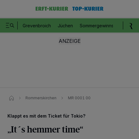
Grevenbroich
Jüchen
Sommergewinnspiel
Romm
Rommerskirchen
MR 0001 00
Klappt es mit dem Ticket für Tokio?
„It´s hemmer time“