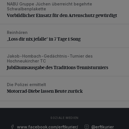
NABU Gruppe Jüchen überreicht begehrte
Vorbildlicher Einsatz für den Artenschutz gewürdigt
Schwalbenplakette
Vorbildlicher Einsatz für den Artenschutz gewürdigt
Reinhören
„Loss dir nix jefalle“ in 7 Tage 1 Song
„Loss dir nix jefalle“ in 7 Tage 1 Song
Jakob-Hombach-Gedächtnis-Turnier des
Jubiläumsausgabe des Traditions-Tennisturniers
Hochneukircher TC
Jubiläumsausgabe des Traditions-Tennisturniers
Die Polizei ermittelt
Motorrad-Diebe lassen Beute zurück
Motorrad-Diebe lassen Beute zurück
SOZIALE MEDIEN
www.facebook.com/erftkurier/
@erftkurier