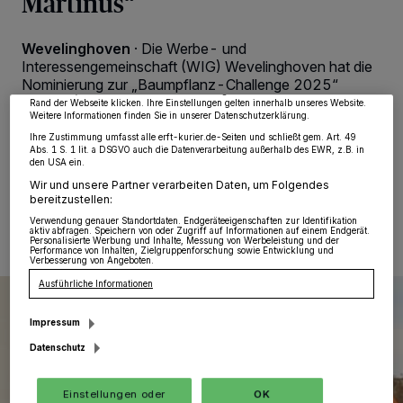
Martinus“
Wir und unsere
218
-Partner speichern und greifen auf personenbezogene Daten
wie Browserdaten oder eindeutige Kennungen auf Ihrem Gerät zu. Durch Auswahl
von OK aktivieren Sie Tracking-Technologien für die unter „Wir und unsere
Partner verarbeiten Daten, um Ihnen Dienste bereitzustellen“ aufgeführten
Wevelinghoven
·
Die Werbe- und
Zwecke. Wenn Tracker deaktiviert sind, sind manche Inhalte und Anzeigen
Interessengemeinschaft (WIG) Wevelinghoven hat die
möglicherweise nicht mehr so relevant für Sie. Sie können dieses Menü jederzeit
wieder aufrufen, um Ihre Einstellungen zu ändern oder Ihre Einwilligung zu
Nominierung zur „Baumpflanz-Challenge 2025“
widerrufen, indem Sie auf den Link Einstellungen oder Ablehnen am unteren
angenommen – einer Aktion, die sich derzeit wie ein
Rand der Webseite klicken. Ihre Einstellungen gelten innerhalb unseres Website.
Weitere Informationen finden Sie in unserer Datenschutzerklärung.
moderner Kettenbrief durch die sozialen Medien zieht.
Ihre Zustimmung umfasst alle erft-kurier.de-Seiten und schließt gem. Art. 49
Abs. 1 S. 1 lit. a DSGVO auch die Datenverarbeitung außerhalb des EWR, z.B. in
den USA ein.
Wir und unsere Partner verarbeiten Daten, um Folgendes
22.11.2025 , 14:14 Uhr
2 Minuten Lesezeit
bereitzustellen:
Verwendung genauer Standortdaten. Endgeräteeigenschaften zur Identifikation
aktiv abfragen. Speichern von oder Zugriff auf Informationen auf einem Endgerät.
Personalisierte Werbung und Inhalte, Messung von Werbeleistung und der
Performance von Inhalten, Zielgruppenforschung sowie Entwicklung und
Verbesserung von Angeboten.
Ausführliche Informationen
Impressum
Datenschutz
Einstellungen oder
OK