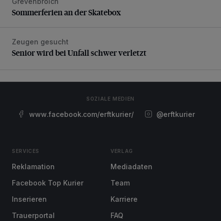
Grevenbroich
Sommerferien an der Skatebox
Zeugen gesucht
Senior wird bei Unfall schwer verletzt
Senior wird bei Unfall schwer verletzt
SOZIALE MEDIEN
www.facebook.com/erftkurier/
@erftkurier
SERVICES
VERLAG
Reklamation
Mediadaten
Facebook Top Kurier
Team
Inserieren
Karriere
Trauerportal
FAQ