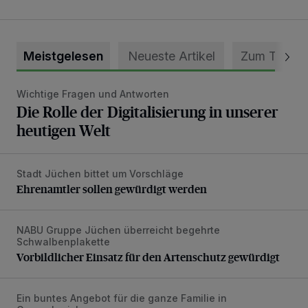
Meistgelesen
Neueste Artikel
Zum Thema
Wichtige Fragen und Antworten
Die Rolle der Digitalisierung in unserer heutigen Welt
Die Rolle der Digitalisierung in unserer
heutigen Welt
Stadt Jüchen bittet um Vorschläge
Ehrenamtler sollen gewürdigt werden
Ehrenamtler sollen gewürdigt werden
NABU Gruppe Jüchen überreicht begehrte
Vorbildlicher Einsatz für den Artenschutz gewürdigt
Schwalbenplakette
Vorbildlicher Einsatz für den Artenschutz gewürdigt
Ein buntes Angebot für die ganze Familie in
Sommerferien an der Skatebox