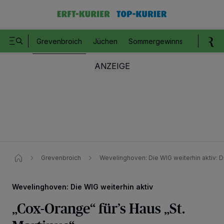
Grevenbroich
Jüchen
Sommergewinnspiel
Romm
Grevenbroich
Wevelinghoven: Die WIG weiterhin aktiv: 
Wevelinghoven: Die WIG weiterhin aktiv
„Cox-Orange“ für’s Haus „St.