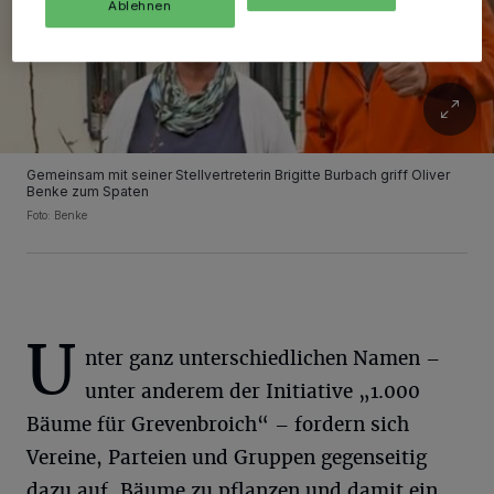
Ablehnen
Gemeinsam mit seiner Stellvertreterin Brigitte Burbach griff Oliver
Benke zum Spaten
Foto: Benke
U
nter ganz unterschiedlichen Namen –
unter anderem der Initiative „1.000
Bäume für Grevenbroich“ – fordern sich
Vereine, Parteien und Gruppen gegenseitig
dazu auf, Bäume zu pflanzen und damit ein