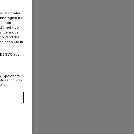
erdaten oder
chnologien für
führten
cht mehr so
 ändern oder
ren Rand der
 finden Sie in
. a DSGVO auch
n. Speichern
, Messung von
 und