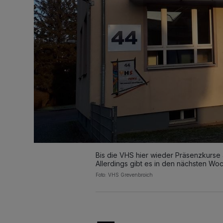
Bis die VHS hier wieder Präsenzkurse 
Allerdings gibt es in den nächsten Wo
Foto: VHS Grevenbroich