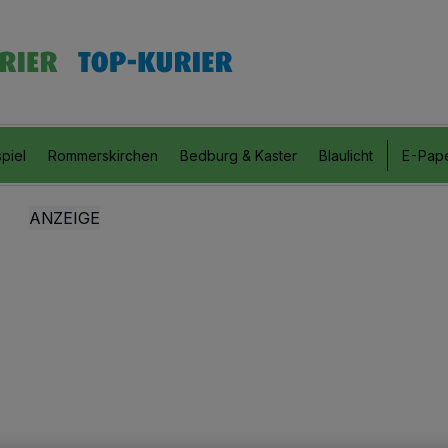
piel
Rommerskirchen
Bedburg & Kaster
Blaulicht
E-Pap