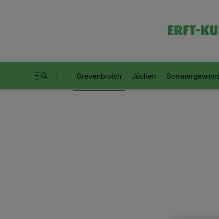
Grevenbroich
Jüchen
Sommergewinns