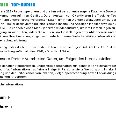
sere
218
-Partner speichern und greifen auf personenbezogene Daten wie Brows
Kennungen auf Ihrem Gerät zu. Durch Auswahl von OK aktivieren Sie Tracking-Te
Wir und unsere Partner verarbeiten Daten, um Ihnen Dienste bereitzustellen“ aufge
ochschule bietet ein digitales Kursformat an.
n Tracker deaktiviert sind, sind manche Inhalte und Anzeigen möglicherweise ni
r Sie. Sie können dieses Menü jederzeit wieder aufrufen, um Ihre Einstellungen zu
ligung zu widerrufen, indem Sie auf den Link Einstellungen oder Ablehnen am unte
icken. Ihre Einstellungen gelten innerhalb unseres Website. Weitere Informationen
tenschutzerklärung.
mung umfasst alle erft-kurier.de-Seiten und schließt gem. Art. 49 Abs. 1 S. 1 lit
n digitales
rarbeitung außerhalb des EWR, z.B. in den USA ein.
nsere Partner verarbeiten Daten, um Folgendes bereitzustellen:
ester
genauer Standortdaten. Endgeräteeigenschaften zur Identifikation aktiv abfrage
griff auf Informationen auf einem Endgerät. Personalisierte Werbung und Inhalte
ung und der Performance von Inhalten, Zielgruppenforschung sowie Entwicklung
ng von Angeboten.
che Informationen
Januar startet die Volkshochschule mit
s den Bereichen Sprachen, Gesundheit
sum
amt 30 Kursen, in die erste Auflage der
hutz