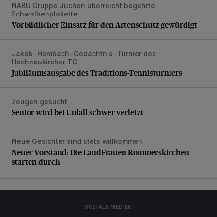
NABU Gruppe Jüchen überreicht begehrte
Vorbildlicher Einsatz für den Artenschutz gewürdigt
Schwalbenplakette
Vorbildlicher Einsatz für den Artenschutz gewürdigt
Jakob-Hombach-Gedächtnis-Turnier des
Jubiläumsausgabe des Traditions-Tennisturniers
Hochneukircher TC
Jubiläumsausgabe des Traditions-Tennisturniers
Zeugen gesucht
Senior wird bei Unfall schwer verletzt
Senior wird bei Unfall schwer verletzt
Neue Gesichter sind stets willkommen
Neuer Vorstand: Die LandFrauen Rommerskirchen starten 
Neuer Vorstand: Die LandFrauen Rommerskirchen
starten durch
SOZIALE MEDIEN