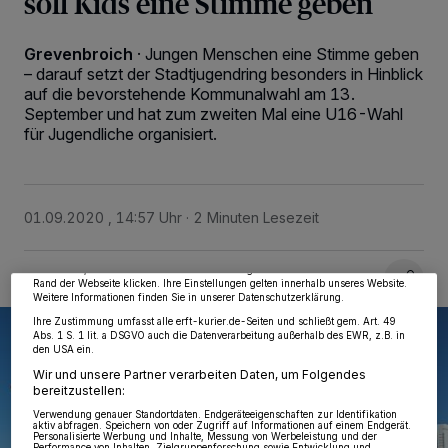
soll Kids eine Stimme geben
Grevenbroich
·
Jungen Menschen eine Stimme geben
– darauf setzt der Stadtjugendring besonders in Hinblick
auf die bevorstehende Kommunalwahl am 13.
September und hat zum zweiten Mal eine U16-Wahl
für Jugendliche organisiert.
Wir und unsere
218
-Partner speichern und greifen auf personenbezogene Daten
wie Browserdaten oder eindeutige Kennungen auf Ihrem Gerät zu. Durch Auswahl
von OK aktivieren Sie Tracking-Technologien für die unter „Wir und unsere
Partner verarbeiten Daten, um Ihnen Dienste bereitzustellen“ aufgeführten
01.09.2020 , 14:57 Uhr
2 Minuten Lesezeit
Zwecke. Wenn Tracker deaktiviert sind, sind manche Inhalte und Anzeigen
möglicherweise nicht mehr so relevant für Sie. Sie können dieses Menü jederzeit
wieder aufrufen, um Ihre Einstellungen zu ändern oder Ihre Einwilligung zu
widerrufen, indem Sie auf den Link Einstellungen oder Ablehnen am unteren
Rand der Webseite klicken. Ihre Einstellungen gelten innerhalb unseres Website.
Weitere Informationen finden Sie in unserer Datenschutzerklärung.
Ihre Zustimmung umfasst alle erft-kurier.de-Seiten und schließt gem. Art. 49
Abs. 1 S. 1 lit. a DSGVO auch die Datenverarbeitung außerhalb des EWR, z.B. in
den USA ein.
Wir und unsere Partner verarbeiten Daten, um Folgendes
bereitzustellen:
Verwendung genauer Standortdaten. Endgeräteeigenschaften zur Identifikation
aktiv abfragen. Speichern von oder Zugriff auf Informationen auf einem Endgerät.
Personalisierte Werbung und Inhalte, Messung von Werbeleistung und der
Performance von Inhalten, Zielgruppenforschung sowie Entwicklung und