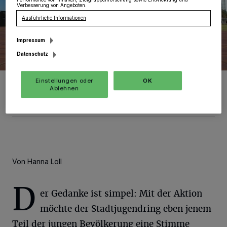
Verbesserung von Angeboten.
Ausführliche Informationen
Impressum
Datenschutz
Jungen Menschen eine Stimme geben – das will der
Einstellungen oder
OK
Stadtjugendring mit einer U16-Kommunalwahl erreichen.
Ablehnen
Foto: pixabay
Von Hanna Loll
D
er Gedanke ist simpel: Mit der Aktion
möchte der Stadtjugendring eben jenem
Teil der jungen Bevölkerung eine Stimme