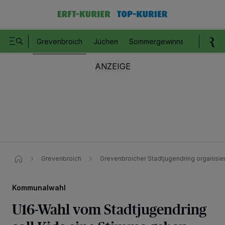
Grevenbroich
Jüchen
Sommergewinnspiel
Romm
Grevenbroich
Grevenbroicher Stadtjugendring organisi
Kommunalwahl
U16-Wahl vom Stadtjugendring