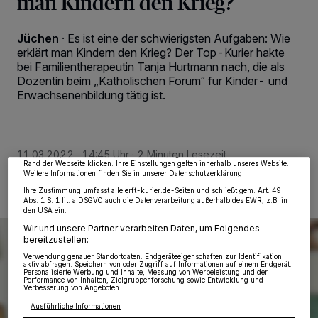
man Kindern den Krieg?
Jüchen
·
Es ist eine der schwierigsten Aufgaben: Wie
erklärt man Kindern den Krieg? Der Top-Kurier hakte
bei Familientherapeutin Tanja Hurtmann nach, die als
Dozentin beim „Katholischen Forum“ für Kinder- und
Wir und unsere
218
-Partner speichern und greifen auf personenbezogene Daten
Erwachsenenbildung tätig ist.
wie Browserdaten oder eindeutige Kennungen auf Ihrem Gerät zu. Durch Auswahl
von OK aktivieren Sie Tracking-Technologien für die unter „Wir und unsere
Partner verarbeiten Daten, um Ihnen Dienste bereitzustellen“ aufgeführten
Zwecke. Wenn Tracker deaktiviert sind, sind manche Inhalte und Anzeigen
möglicherweise nicht mehr so relevant für Sie. Sie können dieses Menü jederzeit
wieder aufrufen, um Ihre Einstellungen zu ändern oder Ihre Einwilligung zu
11.03.2022 , 14:45 Uhr
2 Minuten Lesezeit
widerrufen, indem Sie auf den Link Einstellungen oder Ablehnen am unteren
Rand der Webseite klicken. Ihre Einstellungen gelten innerhalb unseres Website.
Weitere Informationen finden Sie in unserer Datenschutzerklärung.
Ihre Zustimmung umfasst alle erft-kurier.de-Seiten und schließt gem. Art. 49
Abs. 1 S. 1 lit. a DSGVO auch die Datenverarbeitung außerhalb des EWR, z.B. in
den USA ein.
Wir und unsere Partner verarbeiten Daten, um Folgendes
bereitzustellen:
Verwendung genauer Standortdaten. Endgeräteeigenschaften zur Identifikation
aktiv abfragen. Speichern von oder Zugriff auf Informationen auf einem Endgerät.
Personalisierte Werbung und Inhalte, Messung von Werbeleistung und der
Performance von Inhalten, Zielgruppenforschung sowie Entwicklung und
Verbesserung von Angeboten.
Ausführliche Informationen