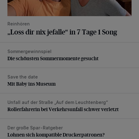
Reinhören
„Loss dir nix jefalle“ in 7 Tage 1 Song
Sommergewinnspiel
Die schönsten Sommermomente gesucht
Die schönsten Sommermomente gesucht
Save the date
Mit Baby ins Museum
Mit Baby ins Museum
Unfall auf der Straße „Auf dem Leuchtenberg“
Rollerfahrerin bei Verkehrsunfall schwer verletzt
Rollerfahrerin bei Verkehrsunfall schwer verletzt
Der große Spar-Ratgeber
Lohnen sich kompatible Druckerpatronen?
Lohnen sich kompatible Druckerpatronen?