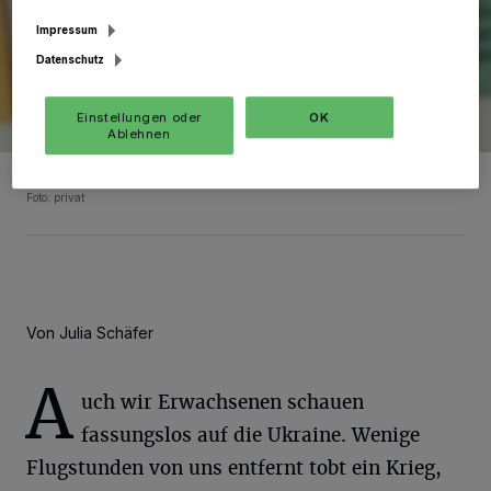
Impressum
Datenschutz
Einstellungen oder
OK
Ablehnen
Tanja Hurtmann gibt Ratschläge für Familien.
Foto: privat
Von Julia Schäfer
A
uch wir Erwachsenen schauen
fassungslos auf die Ukraine. Wenige
Flugstunden von uns entfernt tobt ein Krieg,