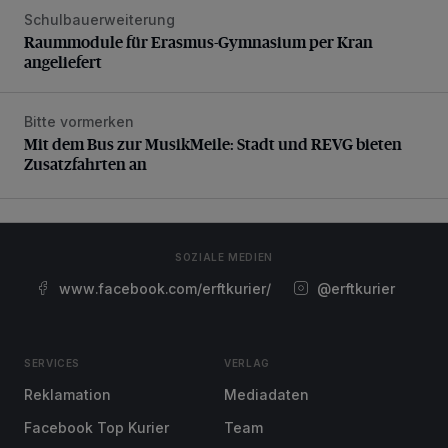
Schulbauerweiterung
Raummodule für Erasmus-Gymnasium per Kran angeliefer
Raummodule für Erasmus-Gymnasium per Kran
angeliefert
Bitte vormerken
Mit dem Bus zur MusikMeile: Stadt und REVG bieten Zusat
Mit dem Bus zur MusikMeile: Stadt und REVG bieten
Zusatzfahrten an
SOZIALE MEDIEN
www.facebook.com/erftkurier/
@erftkurier
SERVICES
VERLAG
Reklamation
Mediadaten
Facebook Top Kurier
Team