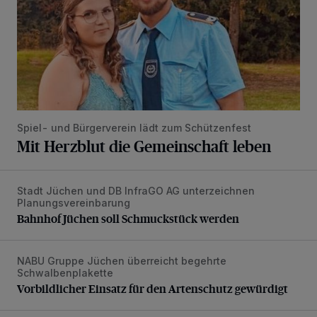
Spiel- und Bürgerverein lädt zum Schützenfest
Mit Herzblut die Gemeinschaft leben
Stadt Jüchen und DB InfraGO AG unterzeichnen
Bahnhof Jüchen soll Schmuckstück werden
Planungsvereinbarung
Bahnhof Jüchen soll Schmuckstück werden
NABU Gruppe Jüchen überreicht begehrte
Vorbildlicher Einsatz für den Artenschutz gewürdigt
Schwalbenplakette
Vorbildlicher Einsatz für den Artenschutz gewürdigt