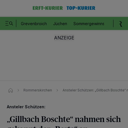
Grevenbroich
Jüchen
Sommergewinnspiel
Romm
Rommerskirchen
Ansteler Schützen: „Gillbach Boschte“ 
Ansteler Schützen:
„Gillbach Boschte“ nahmen sich