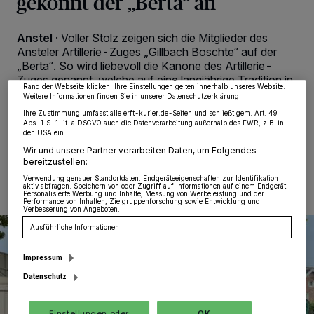
gekonnt der „Berta“ an
Wir und unsere
218
-Partner speichern und greifen auf personenbezogene Daten
wie Browserdaten oder eindeutige Kennungen auf Ihrem Gerät zu. Durch Auswahl
von OK aktivieren Sie Tracking-Technologien für die unter „Wir und unsere
Anstel
·
Voller Stolz zeigen sich die Mitglieder des
Partner verarbeiten Daten, um Ihnen Dienste bereitzustellen“ aufgeführten
Zwecke. Wenn Tracker deaktiviert sind, sind manche Inhalte und Anzeigen
Ansteler Artillerie-Zuges „Gillbach Boschte“ auf der
möglicherweise nicht mehr so relevant für Sie. Sie können dieses Menü jederzeit
„Berta“. So wird liebevoll die Kanone des Artillerie-
wieder aufrufen, um Ihre Einstellungen zu ändern oder Ihre Einwilligung zu
widerrufen, indem Sie auf den Link Einstellungen oder Ablehnen am unteren
Zuges genannt, welche auf eine langjährige Tradition in
Rand der Webseite klicken. Ihre Einstellungen gelten innerhalb unseres Website.
der Schützen-Bruderschaft zurückblicken kann.
Weitere Informationen finden Sie in unserer Datenschutzerklärung.
Ihre Zustimmung umfasst alle erft-kurier.de-Seiten und schließt gem. Art. 49
Abs. 1 S. 1 lit. a DSGVO auch die Datenverarbeitung außerhalb des EWR, z.B. in
den USA ein.
Wir und unsere Partner verarbeiten Daten, um Folgendes
29.10.2023 , 13:50 Uhr
Eine Minute Lesezeit
bereitzustellen:
Verwendung genauer Standortdaten. Endgeräteeigenschaften zur Identifikation
aktiv abfragen. Speichern von oder Zugriff auf Informationen auf einem Endgerät.
Personalisierte Werbung und Inhalte, Messung von Werbeleistung und der
Performance von Inhalten, Zielgruppenforschung sowie Entwicklung und
Verbesserung von Angeboten.
Ausführliche Informationen
Impressum
Datenschutz
Einstellungen oder
OK