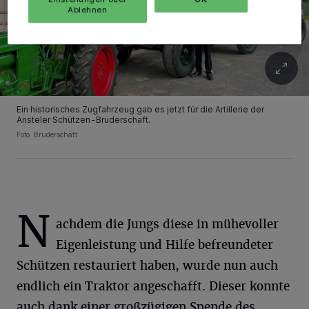
Ablehnen
Ein historisches Zugfahrzeug gab es jetzt für die Artillerie der
Ansteler Schützen-Bruderschaft.
Foto: Bruderschaft
N
achdem die Jungs diese in mühevoller
Eigenleistung und Hilfe befreundeter
Schützen restauriert haben, wurde nun auch
endlich ein Traktor angeschafft. Dieser konnte
auch dank einer großzügigen Spende des