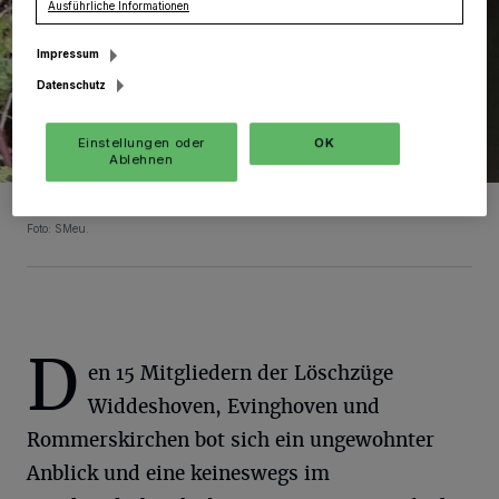
Ausführliche Informationen
Impressum
Datenschutz
Einstellungen oder
OK
Ablehnen
Das Pferd saß nahe Ramrath in der Gillbach fest.
Foto: SMeu.
D
en 15 Mitgliedern der Löschzüge
Widdeshoven, Evinghoven und
Rommerskirchen bot sich ein ungewohnter
Anblick und eine keineswegs im