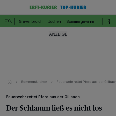
Grevenbroich
Jüchen
Sommergewinnspiel
Romm
Rommerskirchen
Feuerwehr rettet Pferd aus der Gillbach
Feuerwehr rettet Pferd aus der Gillbach
Der Schlamm ließ es nicht los