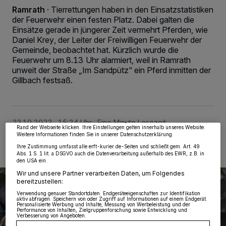
Ramrath
·
Tierrettungen haben in den Einsatzstatistiken
der Feuerwehr einen festen Platz. Dabei galten die
Einsätze gerade in jüngerer Zeit vermehrt Pferden, wie
Daniel Krey, der Leiter der Freiwilligen Feuerwehr der
Gemeinde, beobachtet hat. Kürzlich wurde die
Feuerwehr um 8.13 Uhr alarmiert, weil in Ramrath
unweit der Straße „Im Sandpütz“ ein Pferd inmitten der
Wir und unsere
218
-Partner speichern und greifen auf personenbezogene Daten
Gillbach festsaß.
wie Browserdaten oder eindeutige Kennungen auf Ihrem Gerät zu. Durch Auswahl
von OK aktivieren Sie Tracking-Technologien für die unter „Wir und unsere
Partner verarbeiten Daten, um Ihnen Dienste bereitzustellen“ aufgeführten
Zwecke. Wenn Tracker deaktiviert sind, sind manche Inhalte und Anzeigen
möglicherweise nicht mehr so relevant für Sie. Sie können dieses Menü jederzeit
wieder aufrufen, um Ihre Einstellungen zu ändern oder Ihre Einwilligung zu
widerrufen, indem Sie auf den Link Einstellungen oder Ablehnen am unteren
23.10.2023 , 15:24 Uhr
Eine Minute Lesezeit
Rand der Webseite klicken. Ihre Einstellungen gelten innerhalb unseres Website.
Weitere Informationen finden Sie in unserer Datenschutzerklärung.
Ihre Zustimmung umfasst alle erft-kurier.de-Seiten und schließt gem. Art. 49
Abs. 1 S. 1 lit. a DSGVO auch die Datenverarbeitung außerhalb des EWR, z.B. in
den USA ein.
Wir und unsere Partner verarbeiten Daten, um Folgendes
bereitzustellen:
Verwendung genauer Standortdaten. Endgeräteeigenschaften zur Identifikation
aktiv abfragen. Speichern von oder Zugriff auf Informationen auf einem Endgerät.
Personalisierte Werbung und Inhalte, Messung von Werbeleistung und der
Performance von Inhalten, Zielgruppenforschung sowie Entwicklung und
Verbesserung von Angeboten.