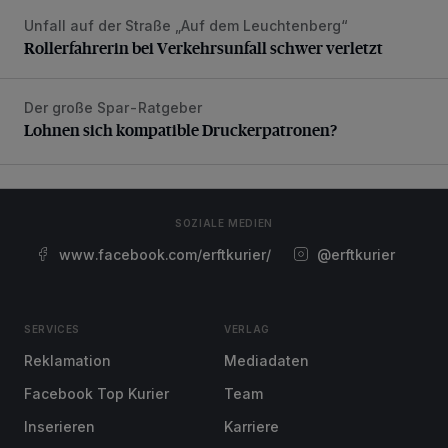
Unfall auf der Straße „Auf dem Leuchtenberg“
Rollerfahrerin bei Verkehrsunfall schwer verletzt
Rollerfahrerin bei Verkehrsunfall schwer verletzt
Der große Spar-Ratgeber
Lohnen sich kompatible Druckerpatronen?
Lohnen sich kompatible Druckerpatronen?
SOZIALE MEDIEN
www.facebook.com/erftkurier/
@erftkurier
SERVICES
VERLAG
Reklamation
Mediadaten
Facebook Top Kurier
Team
Inserieren
Karriere