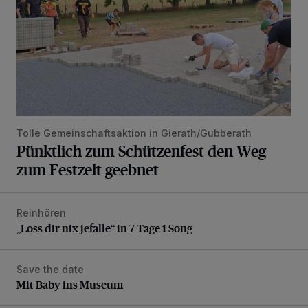
Tolle Gemeinschaftsaktion in Gierath/Gubberath
Pünktlich zum Schützenfest den Weg
zum Festzelt geebnet
Reinhören
„Loss dir nix jefalle“ in 7 Tage 1 Song
„Loss dir nix jefalle“ in 7 Tage 1 Song
Save the date
Mit Baby ins Museum
Mit Baby ins Museum