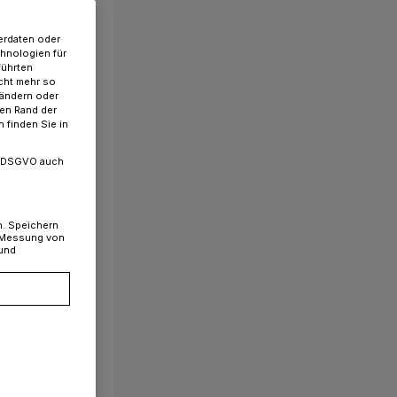
erdaten oder
chnologien für
führten
cht mehr so
 ändern oder
ren Rand der
 finden Sie in
. a DSGVO auch
n. Speichern
, Messung von
 und