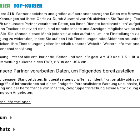
sere
218
-Partner speichern und greifen auf personenbezogene Daten wie Brows
Kennungen auf Ihrem Gerät zu. Durch Auswahl von OK aktivieren Sie Tracking-Te
Wir und unsere Partner verarbeiten Daten, um Ihnen Dienste bereitzustellen“ aufge
enfest Widdeshoven​
n Tracker deaktiviert sind, sind manche Inhalte und Anzeigen möglicherweise ni
r Sie. Sie können dieses Menü jederzeit wieder aufrufen, um Ihre Einstellungen zu
ligung zu widerrufen, indem Sie auf den Link Einstellungen oder Ablehnen am unte
icken. Ihre Einstellungen gelten innerhalb unseres Website. Weitere Informationen
tenschutzerklärung.
mung umfasst alle erft-kurier.de-Seiten und schließt gem. Art. 49 Abs. 1 S. 1 lit
e König werden, da
rarbeitung außerhalb des EWR, z.B. in den USA ein.
nsere Partner verarbeiten Daten, um Folgendes bereitzustellen:
tian Beckers ein
genauer Standortdaten. Endgeräteeigenschaften zur Identifikation aktiv abfrage
griff auf Informationen auf einem Endgerät. Personalisierte Werbung und Inhalte
ung und der Performance von Inhalten, Zielgruppenforschung sowie Entwicklung
ng von Angeboten.
che Informationen
Schützenfest in der Gemeinde
iesem Wochenende in Widdeshoven-
sum
ian Beckers und seine Schwester Sabrina
zweiten Mal nach 2015 den
hutz
n-Hoeningen repräsentieren.