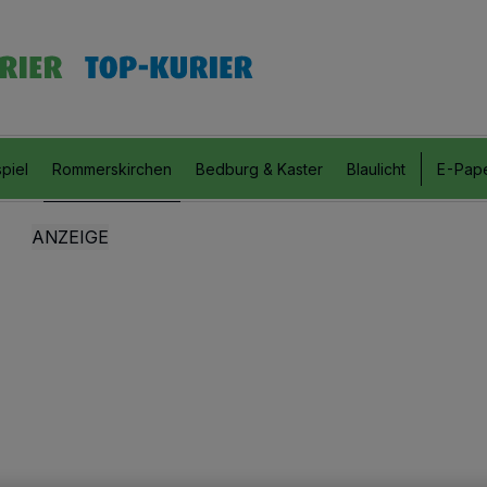
piel
Rommerskirchen
Bedburg & Kaster
Blaulicht
E-Pap