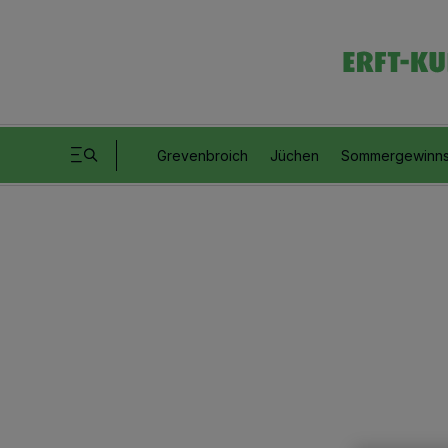
Grevenbroich
Jüchen
Sommergewinns