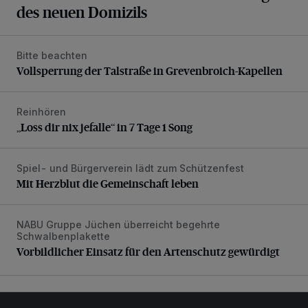
des neuen Domizils
Bitte beachten
Vollsperrung der Talstraße in Grevenbroich-Kapellen
Vollsperrung der Talstraße in Grevenbroich-Kapellen
Reinhören
„Loss dir nix jefalle“ in 7 Tage 1 Song
„Loss dir nix jefalle“ in 7 Tage 1 Song
Spiel- und Bürgerverein lädt zum Schützenfest
Mit Herzblut die Gemeinschaft leben
Mit Herzblut die Gemeinschaft leben
NABU Gruppe Jüchen überreicht begehrte
Vorbildlicher Einsatz für den Artenschutz gewürdigt
Schwalbenplakette
Vorbildlicher Einsatz für den Artenschutz gewürdigt