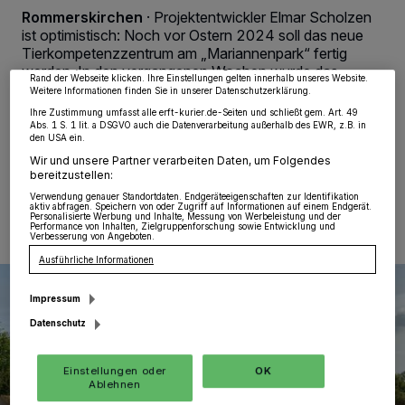
von OK aktivieren Sie Tracking-Technologien für die unter „Wir und unsere
Rommerskirchen
·
Projektentwickler Elmar Scholzen
Partner verarbeiten Daten, um Ihnen Dienste bereitzustellen“ aufgeführten
Zwecke. Wenn Tracker deaktiviert sind, sind manche Inhalte und Anzeigen
ist optimistisch: Noch vor Ostern 2024 soll das neue
möglicherweise nicht mehr so relevant für Sie. Sie können dieses Menü jederzeit
Tierkompetenzzentrum am „Mariannenpark“ fertig
wieder aufrufen, um Ihre Einstellungen zu ändern oder Ihre Einwilligung zu
widerrufen, indem Sie auf den Link Einstellungen oder Ablehnen am unteren
werden. In den vergangenen Wochen wurde das
Rand der Webseite klicken. Ihre Einstellungen gelten innerhalb unseres Website.
Gelände planiert, die eigentlichen Bauarbeiten können
Weitere Informationen finden Sie in unserer Datenschutzerklärung.
starten.
Ihre Zustimmung umfasst alle erft-kurier.de-Seiten und schließt gem. Art. 49
Abs. 1 S. 1 lit. a DSGVO auch die Datenverarbeitung außerhalb des EWR, z.B. in
den USA ein.
Wir und unsere Partner verarbeiten Daten, um Folgendes
bereitzustellen:
23.09.2023 , 00:43 Uhr
Eine Minute Lesezeit
Verwendung genauer Standortdaten. Endgeräteeigenschaften zur Identifikation
aktiv abfragen. Speichern von oder Zugriff auf Informationen auf einem Endgerät.
Personalisierte Werbung und Inhalte, Messung von Werbeleistung und der
Performance von Inhalten, Zielgruppenforschung sowie Entwicklung und
Verbesserung von Angeboten.
Ausführliche Informationen
Impressum
Datenschutz
Einstellungen oder
OK
Ablehnen