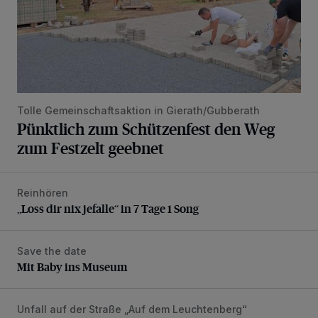
Tolle Gemeinschaftsaktion in Gierath/Gubberath
Pünktlich zum Schützenfest den Weg
zum Festzelt geebnet
Reinhören
„Loss dir nix jefalle“ in 7 Tage 1 Song
„Loss dir nix jefalle“ in 7 Tage 1 Song
Save the date
Mit Baby ins Museum
Mit Baby ins Museum
Unfall auf der Straße „Auf dem Leuchtenberg“
Rollerfahrerin bei Verkehrsunfall schwer verletzt