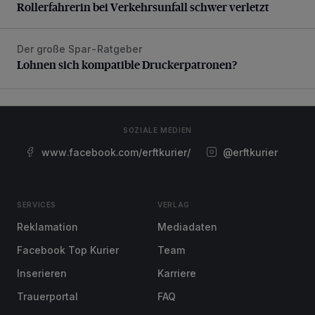
Rollerfahrerin bei Verkehrsunfall schwer verletzt
Der große Spar-Ratgeber
Lohnen sich kompatible Druckerpatronen?
Lohnen sich kompatible Druckerpatronen?
SOZIALE MEDIEN
www.facebook.com/erftkurier/
@erftkurier
SERVICES
VERLAG
Reklamation
Mediadaten
Facebook Top Kurier
Team
Inserieren
Karriere
Trauerportal
FAQ