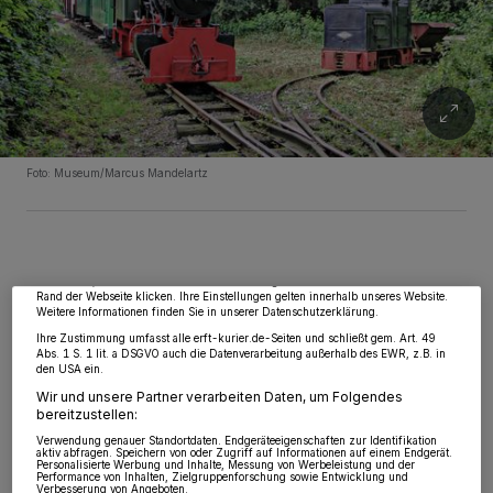
Foto: Museum/Marcus Mandelartz
Wir und unsere
218
-Partner speichern und greifen auf personenbezogene Daten
wie Browserdaten oder eindeutige Kennungen auf Ihrem Gerät zu. Durch Auswahl
von OK aktivieren Sie Tracking-Technologien für die unter „Wir und unsere
Partner verarbeiten Daten, um Ihnen Dienste bereitzustellen“ aufgeführten
Zwecke. Wenn Tracker deaktiviert sind, sind manche Inhalte und Anzeigen
möglicherweise nicht mehr so relevant für Sie. Sie können dieses Menü jederzeit
wieder aufrufen, um Ihre Einstellungen zu ändern oder Ihre Einwilligung zu
widerrufen, indem Sie auf den Link Einstellungen oder Ablehnen am unteren
Rand der Webseite klicken. Ihre Einstellungen gelten innerhalb unseres Website.
Von Gerhard P. Müller
Weitere Informationen finden Sie in unserer Datenschutzerklärung.
Ihre Zustimmung umfasst alle erft-kurier.de-Seiten und schließt gem. Art. 49
Abs. 1 S. 1 lit. a DSGVO auch die Datenverarbeitung außerhalb des EWR, z.B. in
A
den USA ein.
uch gab es die ein oder andere
Wir und unsere Partner verarbeiten Daten, um Folgendes
Besonderheit, beispielsweise wurden
bereitzustellen:
zum Betriebstag im Juli im Rahmen einer
Verwendung genauer Standortdaten. Endgeräteeigenschaften zur Identifikation
aktiv abfragen. Speichern von oder Zugriff auf Informationen auf einem Endgerät.
Personalisierte Werbung und Inhalte, Messung von Werbeleistung und der
kleinen Vernissage Werke von Mitgliedern der
Performance von Inhalten, Zielgruppenforschung sowie Entwicklung und
Verbesserung von Angeboten.