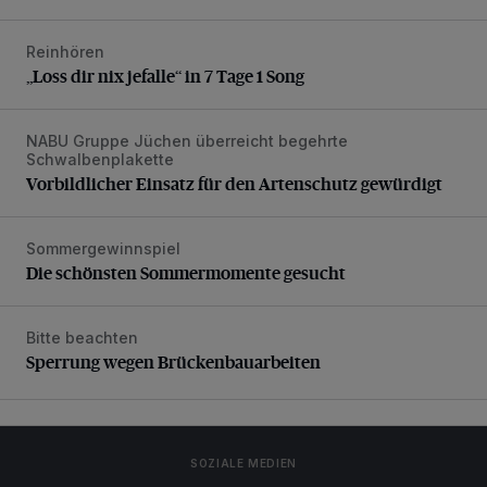
Reinhören
„Loss dir nix jefalle“ in 7 Tage 1 Song
„Loss dir nix jefalle“ in 7 Tage 1 Song
NABU Gruppe Jüchen überreicht begehrte
Vorbildlicher Einsatz für den Artenschutz gewürdigt
Schwalbenplakette
Vorbildlicher Einsatz für den Artenschutz gewürdigt
Sommergewinnspiel
Die schönsten Sommermomente gesucht
Die schönsten Sommermomente gesucht
Bitte beachten
Sperrung wegen Brückenbauarbeiten
Sperrung wegen Brückenbauarbeiten
SOZIALE MEDIEN