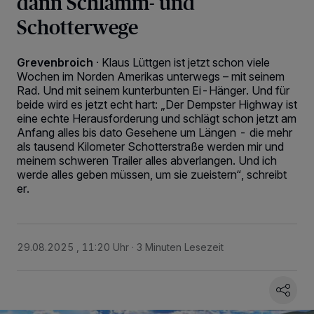
dann Schlamm- und
Schotterwege
Grevenbroich
·
Klaus Lüttgen ist jetzt schon viele
Wochen im Norden Amerikas unterwegs – mit seinem
Rad. Und mit seinem kunterbunten Ei-Hänger. Und für
beide wird es jetzt echt hart: „Der Dempster Highway ist
eine echte Herausforderung und schlägt schon jetzt am
Anfang alles bis dato Gesehene um Längen - die mehr
als tausend Kilometer Schotterstraße werden mir und
meinem schweren Trailer alles abverlangen. Und ich
werde alles geben müssen, um sie zueistern“, schreibt
er.
29.08.2025 , 11:20 Uhr
3 Minuten Lesezeit
Wir und unsere
218
-Partner speichern und greifen auf personenbezogene Daten
wie Browserdaten oder eindeutige Kennungen auf Ihrem Gerät zu. Durch Auswahl
von OK aktivieren Sie Tracking-Technologien für die unter „Wir und unsere
Partner verarbeiten Daten, um Ihnen Dienste bereitzustellen“ aufgeführten
Zwecke. Wenn Tracker deaktiviert sind, sind manche Inhalte und Anzeigen
möglicherweise nicht mehr so relevant für Sie. Sie können dieses Menü jederzeit