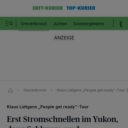
Grevenbroich
Jüchen
Sommergewinnspiel
Romm
Grevenbroich
Klaus Lüttgens „People get ready“-Tour: 
Klaus Lüttgens „People get ready“-Tour
Erst Stromschnellen im Yukon,