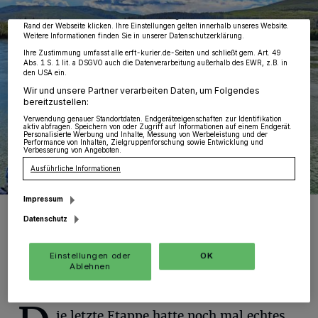
wieder aufrufen, um Ihre Einstellungen zu ändern oder Ihre Einwilligung zu
widerrufen, indem Sie auf den Link Einstellungen oder Ablehnen am unteren
Rand der Webseite klicken. Ihre Einstellungen gelten innerhalb unseres Website.
Weitere Informationen finden Sie in unserer Datenschutzerklärung.
Ihre Zustimmung umfasst alle erft-kurier.de-Seiten und schließt gem. Art. 49
Abs. 1 S. 1 lit. a DSGVO auch die Datenverarbeitung außerhalb des EWR, z.B. in
den USA ein.
Wir und unsere Partner verarbeiten Daten, um Folgendes
bereitzustellen:
Verwendung genauer Standortdaten. Endgeräteeigenschaften zur Identifikation
aktiv abfragen. Speichern von oder Zugriff auf Informationen auf einem Endgerät.
Personalisierte Werbung und Inhalte, Messung von Werbeleistung und der
Performance von Inhalten, Zielgruppenforschung sowie Entwicklung und
Verbesserung von Angeboten.
Ausführliche Informationen
Impressum
Lüttgen mit Rad und Ei auf dem Yukon unterwegs.
Datenschutz
Foto: www.rocktheroads.com
Einstellungen oder
OK
Ablehnen
ie letzte Etappe hatte noch mal echtes